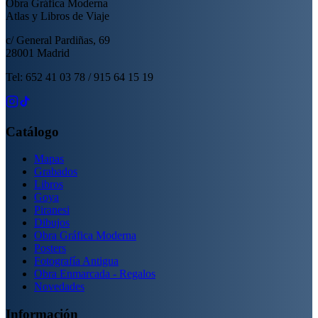
Obra Gráfica Moderna
Atlas y Libros de Viaje
c/ General Pardiñas, 69
28001 Madrid
Tel: 652 41 03 78 / 915 64 15 19
Catálogo
Mapas
Grabados
Libros
Goya
Piranesi
Dibujos
Obra Gráfica Moderna
Posters
Fotografía Antigua
Obra Enmarcada - Regalos
Novedades
Información