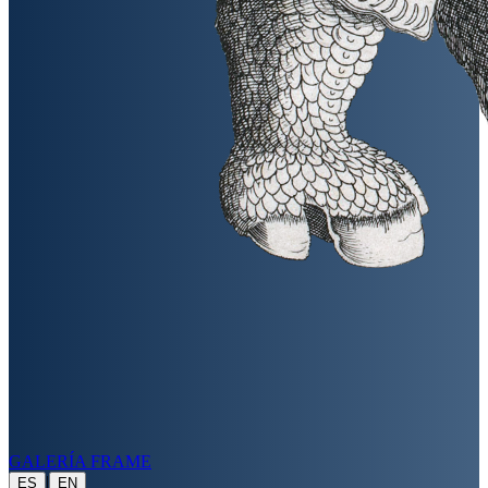
GALERÍA FRAME
|
ES
EN