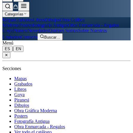
Categorías
Mapas
Grabados
Libros
Dibujos
Obra Gráfica
Moderna
Posters
Fotografía Antigua
Obra Enmarcada - Regalos
Goya
Piranesi
Novedades
Quiénes Somos
Sobre Nuestros
Grabados
Contacto
Buscar
…
Menú
|
ES
EN
✕
Secciones
Mapas
Grabados
Libros
Goya
Piranesi
Dibujos
Obra Gráfica Moderna
Posters
Fotografía Antigua
Obra Enmarcada - Regalos
Ver todo el catálogo