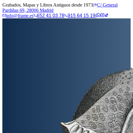
Grabados, Mapas y Libros Antiguos desde 1973
|
C/ General
Pardiñas 69, 28006 Madrid
info@frame.es
652 41 03 78
915 64 15 19
|