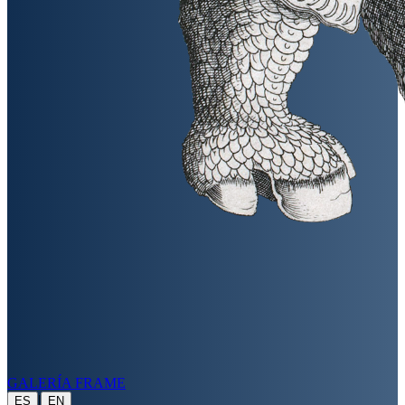
GALERÍA FRAME
|
ES
EN