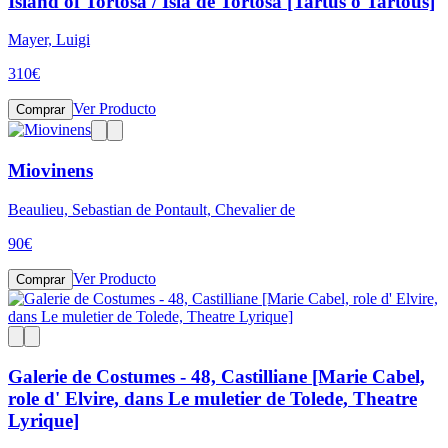
Island of Tortosa / Isla de Tortosa [Tartús o Tartous]
Mayer, Luigi
310
€
Ver Producto
Comprar
Miovinens
Beaulieu, Sebastian de Pontault, Chevalier de
90
€
Ver Producto
Comprar
Galerie de Costumes - 48, Castilliane [Marie Cabel,
role d' Elvire, dans Le muletier de Tolede, Theatre
Lyrique]