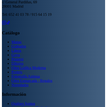
c/ General Pardiñas, 69
28001 Madrid
Tel: 652 41 03 78 / 915 64 15 19
Catálogo
Mapas
Grabados
Libros
Goya
Piranesi
Dibujos
Obra Gráfica Moderna
Posters
Fotografía Antigua
Obra Enmarcada - Regalos
Novedades
Información
Quiénes Somos