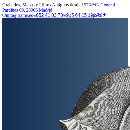
Grabados, Mapas y Libros Antiguos desde 1973
|
C/ General
Pardiñas 69, 28006 Madrid
info@frame.es
652 41 03 78
915 64 15 19
|