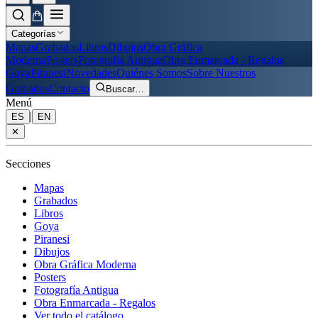
Categorías
Mapas
Grabados
Libros
Dibujos
Obra Gráfica
Moderna
Posters
Fotografía Antigua
Obra Enmarcada - Regalos
Goya
Piranesi
Novedades
Quiénes Somos
Sobre Nuestros
Grabados
Contacto
Buscar
…
Menú
|
ES
EN
✕
Secciones
Mapas
Grabados
Libros
Goya
Piranesi
Dibujos
Obra Gráfica Moderna
Posters
Fotografía Antigua
Obra Enmarcada - Regalos
Ver todo el catálogo