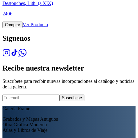
Destouches, Lith. (s.XIX)
240
€
Ver Producto
Comprar
Síguenos
Recibe nuestra newsletter
Suscríbete para recibir nuevas incorporaciones al catálogo y noticias
de la galería.
Suscribirse
Galería Frame
Grabados y Mapas Antiguos
Obra Gráfica Moderna
Atlas y Libros de Viaje