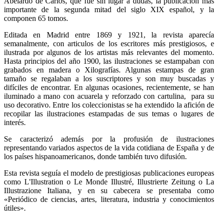
Abelardo de Carlos, que fue sin lugar a dudas, la publicación más
importante de la segunda mitad del siglo XIX español, y la
componen 65 tomos.
Editada en Madrid entre 1869 y 1921, la revista aparecía
semanalmente, con articulos de los escritores más prestigiosos, e
ilustrada por algunos de los artistas más relevantes del momento.
Hasta principios del año 1900, las ilustraciones se estampaban con
grabados en madera o Xilografías. Algunas estampas de gran
tamaño se regalaban a los suscriptores y son muy buscadas y
difíciles de encontrar. En algunas ocasiones, recientemente, se han
iluminado a mano con acuarela y reforzado con cartulina, para su
uso decorativo. Entre los coleccionistas se ha extendido la afición de
recopilar las ilustraciones estampadas de sus temas o lugares de
interés.
Se caracterizó además por la profusión de ilustraciones
representando variados aspectos de la vida cotidiana de España y de
los países hispanoamericanos, donde también tuvo difusión.
Esta revista seguía el modelo de prestigiosas publicaciones europeas
como L'Illustration o Le Monde Illustré, Illustrierte Zeitung o La
Illustrazione Italiana, y en su cabecera se presentaba como
«Periódico de ciencias, artes, literatura, industria y conocimientos
útiles».