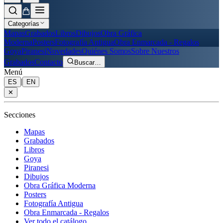
Categorías
Mapas
Grabados
Libros
Dibujos
Obra Gráfica
Moderna
Posters
Fotografía Antigua
Obra Enmarcada - Regalos
Goya
Piranesi
Novedades
Quiénes Somos
Sobre Nuestros
Grabados
Contacto
Buscar
…
Menú
|
ES
EN
✕
Secciones
Mapas
Grabados
Libros
Goya
Piranesi
Dibujos
Obra Gráfica Moderna
Posters
Fotografía Antigua
Obra Enmarcada - Regalos
Ver todo el catálogo