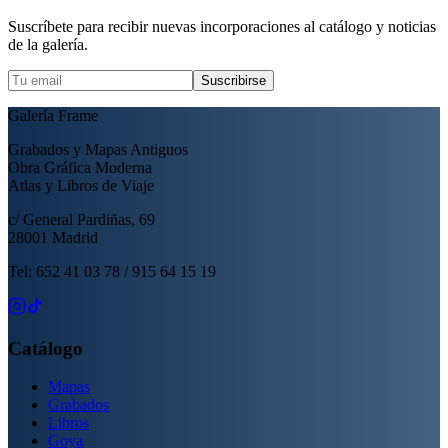
Suscríbete para recibir nuevas incorporaciones al catálogo y noticias
de la galería.
Suscribirse
Galería Frame
Grabados y Mapas Antiguos
Obra Gráfica Moderna
Atlas y Libros de Viaje
c/ General Pardiñas, 69
28001 Madrid
Tel: 652 41 03 78 / 915 64 15 19
Catálogo
Mapas
Grabados
Libros
Goya