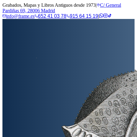
Grabados, Mapas y Libros Antiguos desde 1973
|
C/ General
Pardiñas 69, 28006 Madrid
info@frame.es
652 41 03 78
915 64 15 19
|