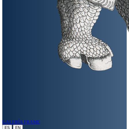
GALERÍA FRAME
|
ES
EN