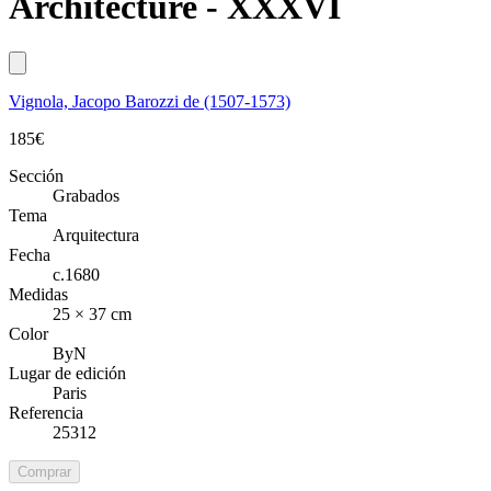
Architecture - XXXVI
Vignola, Jacopo Barozzi de (1507-1573)
185
€
Sección
Grabados
Tema
Arquitectura
Fecha
c.1680
Medidas
25 × 37 cm
Color
ByN
Lugar de edición
Paris
Referencia
25312
Comprar