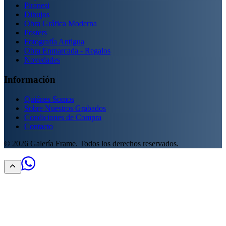
Piranesi
Dibujos
Obra Gráfica Moderna
Posters
Fotografía Antigua
Obra Enmarcada - Regalos
Novedades
Información
Quiénes Somos
Sobre Nuestros Grabados
Condiciones de Compra
Contacto
©
2026
Galería Frame. Todos los derechos reservados.