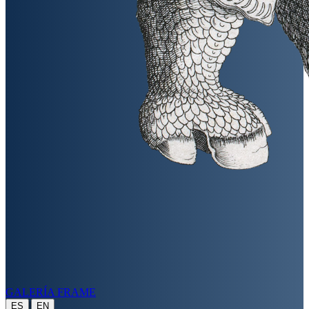
GALERÍA FRAME
|
ES
EN