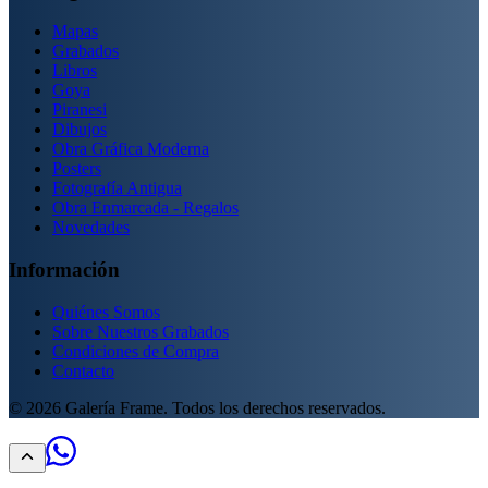
Mapas
Grabados
Libros
Goya
Piranesi
Dibujos
Obra Gráfica Moderna
Posters
Fotografía Antigua
Obra Enmarcada - Regalos
Novedades
Información
Quiénes Somos
Sobre Nuestros Grabados
Condiciones de Compra
Contacto
©
2026
Galería Frame. Todos los derechos reservados.