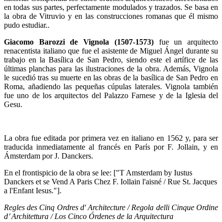
en todas sus partes, perfectamente modulados y trazados. Se basa en
la obra de Vitruvio y en las construcciones romanas que él mismo
pudo estudiar..
Giacomo Barozzi de Vignola (1507-1573)
fue un arquitecto
renacentista italiano que fue el asistente de Miguel Ángel durante su
trabajo en la Basílica de San Pedro, siendo este el artífice de las
últimas planchas para las ilustraciones de la obra. Además, Vignola
le sucedió tras su muerte en las obras de la basílica de San Pedro en
Roma, añadiendo las pequeñas cúpulas laterales. Vignola también
fue uno de los arquitectos del Palazzo Farnese y de la Iglesia del
Gesu.
La obra fue editada por primera vez en italiano en 1562 y, para ser
traducida inmediatamente al francés en París por F. Jollain, y en
Ámsterdam por J. Danckers.
En el frontispicio de la obra se lee: ["T Amsterdam by Iustus
Danckers et se Vend A Paris Chez F. Iollain l'aisné / Rue St. Jacques
a l'Enfant Iesus."].
Regles des Cinq Ordres d' Architecture / Regola delli Cinque Ordine
d’ Architettura / Los Cinco Órdenes de la Arquitectura