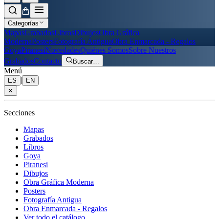
Categorías
Mapas
Grabados
Libros
Dibujos
Obra Gráfica
Moderna
Posters
Fotografía Antigua
Obra Enmarcada - Regalos
Goya
Piranesi
Novedades
Quiénes Somos
Sobre Nuestros
Grabados
Contacto
Buscar
…
Menú
|
ES
EN
✕
Secciones
Mapas
Grabados
Libros
Goya
Piranesi
Dibujos
Obra Gráfica Moderna
Posters
Fotografía Antigua
Obra Enmarcada - Regalos
Ver todo el catálogo