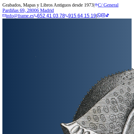
Grabados, Mapas y Libros Antiguos desde 1973
|
C/ General
Pardiñas 69, 28006 Madrid
info@frame.es
652 41 03 78
915 64 15 19
|