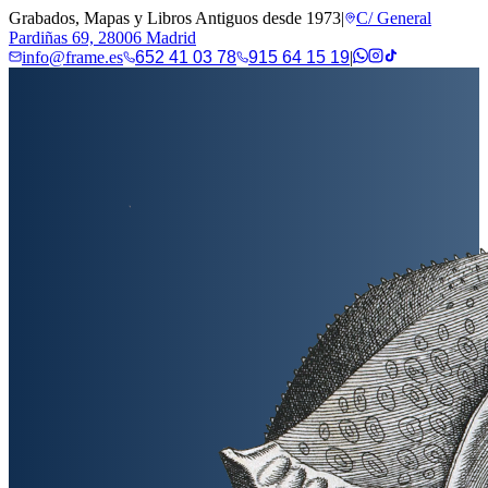
Grabados, Mapas y Libros Antiguos desde 1973
|
C/ General
Pardiñas 69, 28006 Madrid
info@frame.es
652 41 03 78
915 64 15 19
|