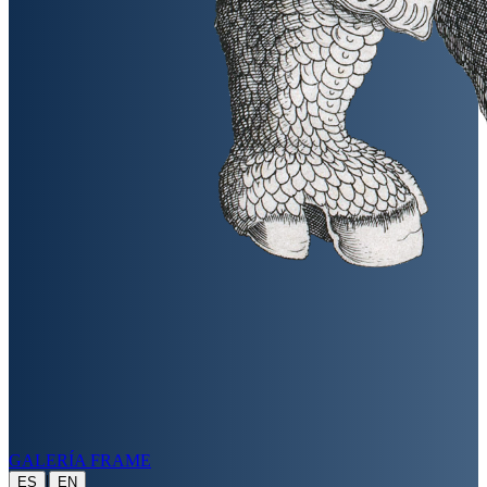
GALERÍA FRAME
|
ES
EN