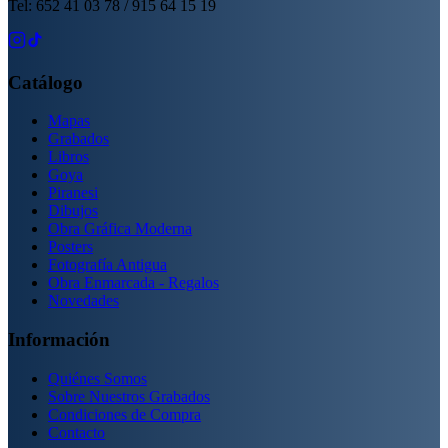
Tel: 652 41 03 78 / 915 64 15 19
Catálogo
Mapas
Grabados
Libros
Goya
Piranesi
Dibujos
Obra Gráfica Moderna
Posters
Fotografía Antigua
Obra Enmarcada - Regalos
Novedades
Información
Quiénes Somos
Sobre Nuestros Grabados
Condiciones de Compra
Contacto