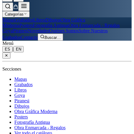
Categorías
Mapas
Grabados
Libros
Dibujos
Obra Gráfica
Moderna
Posters
Fotografía Antigua
Obra Enmarcada - Regalos
Goya
Piranesi
Novedades
Quiénes Somos
Sobre Nuestros
Grabados
Contacto
Buscar
…
Menú
|
ES
EN
✕
Secciones
Mapas
Grabados
Libros
Goya
Piranesi
Dibujos
Obra Gráfica Moderna
Posters
Fotografía Antigua
Obra Enmarcada - Regalos
Ver todo el catálogo