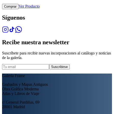
Ver Producto
Comprar
Síguenos
Recibe nuestra newsletter
Suscríbete para recibir nuevas incorporaciones al catálogo y noticias
de la galería.
Suscribirse
Galería Frame
Grabados y Mapas Antiguos
Obra Gráfica Moderna
Atlas y Libros de Viaje
c/ General Pardiñas, 69
28001 Madrid