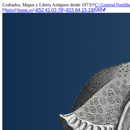
Grabados, Mapas y Libros Antiguos desde 1973
|
C/ General Pardiñ
info@frame.es
652 41 03 78
915 64 15 19
|