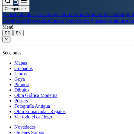
Categorías
Mapas
Grabados
Libros
Dibujos
Obra Gráfica Moderna
Posters
Fotograf
Goya
Piranesi
Novedades
Quiénes Somos
Sobre Nuestros Grabados
Con
Menú
|
ES
EN
✕
Secciones
Mapas
Grabados
Libros
Goya
Piranesi
Dibujos
Obra Gráfica Moderna
Posters
Fotografía Antigua
Obra Enmarcada - Regalos
Ver todo el catálogo
Novedades
Quiénes Somos