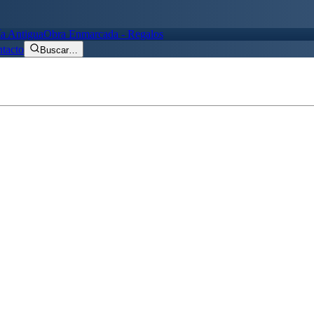
ía Antigua
Obra Enmarcada - Regalos
tacto
Buscar
…