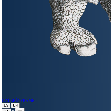
GALERÍA FRAME
|
ES
EN