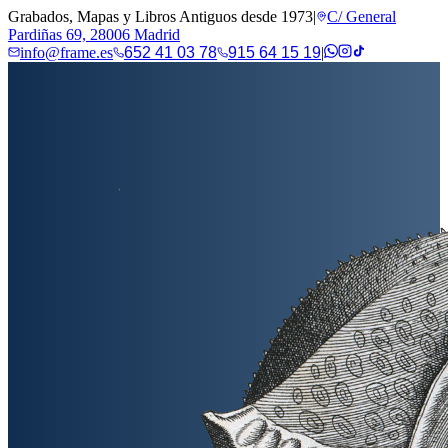
Grabados, Mapas y Libros Antiguos desde 1973
|
C/ General
Pardiñas 69, 28006 Madrid
info@frame.es
652 41 03 78
915 64 15 19
|