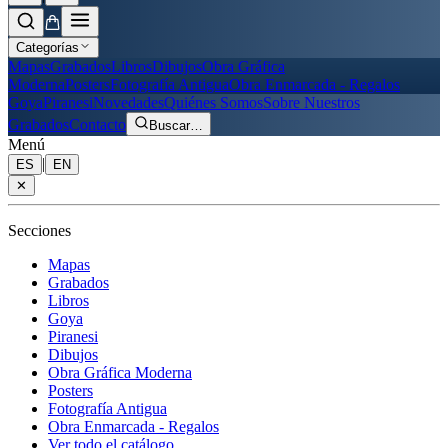
Categorías
Mapas
Grabados
Libros
Dibujos
Obra Gráfica
Moderna
Posters
Fotografía Antigua
Obra Enmarcada - Regalos
Goya
Piranesi
Novedades
Quiénes Somos
Sobre Nuestros
Grabados
Contacto
Buscar
…
Menú
|
ES
EN
✕
Secciones
Mapas
Grabados
Libros
Goya
Piranesi
Dibujos
Obra Gráfica Moderna
Posters
Fotografía Antigua
Obra Enmarcada - Regalos
Ver todo el catálogo