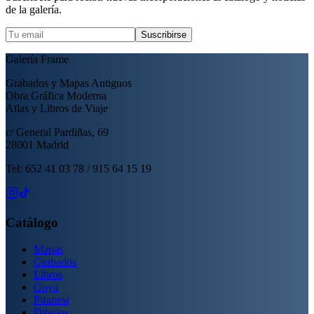
de la galería.
Suscribirse
Galería Frame
Grabados y Mapas Antiguos
Obra Gráfica Moderna
Atlas y Libros de Viaje
c/ General Pardiñas, 69
28001 Madrid
Tel: 652 41 03 78 / 915 64 15 19
Catálogo
Mapas
Grabados
Libros
Goya
Piranesi
Dibujos