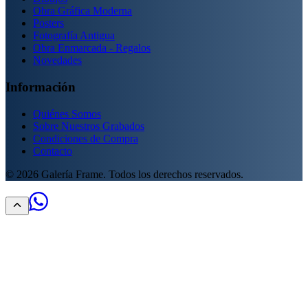
Obra Gráfica Moderna
Posters
Fotografía Antigua
Obra Enmarcada - Regalos
Novedades
Información
Quiénes Somos
Sobre Nuestros Grabados
Condiciones de Compra
Contacto
©
2026
Galería Frame. Todos los derechos reservados.