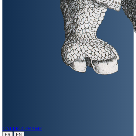
GALERÍA FRAME
|
ES
EN