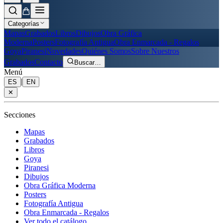
Categorías
Mapas
Grabados
Libros
Dibujos
Obra Gráfica
Moderna
Posters
Fotografía Antigua
Obra Enmarcada - Regalos
Goya
Piranesi
Novedades
Quiénes Somos
Sobre Nuestros
Grabados
Contacto
Buscar
…
Menú
|
ES
EN
✕
Secciones
Mapas
Grabados
Libros
Goya
Piranesi
Dibujos
Obra Gráfica Moderna
Posters
Fotografía Antigua
Obra Enmarcada - Regalos
Ver todo el catálogo