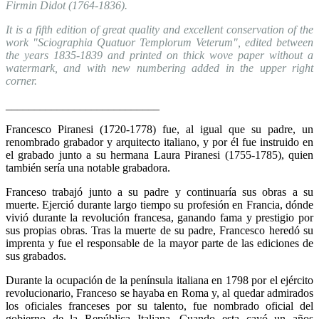
Firmin Didot (1764-1836).
It is a fifth edition of great quality and excellent conservation of the
work "Sciographia Quatuor Templorum Veterum", edited between
the years 1835-1839 and printed on thick wove paper without a
watermark, and with new numbering added in the upper right
corner.
___________________________
Francesco Piranesi (1720-1778) fue, al igual que su padre, un
renombrado grabador y arquitecto italiano, y por él fue instruido en
el grabado junto a su hermana Laura Piranesi (1755-1785), quien
también sería una notable grabadora.
Franceso trabajó junto a su padre y continuaría sus obras a su
muerte. Ejerció durante largo tiempo su profesión en Francia, dónde
vivió durante la revolución francesa, ganando fama y prestigio por
sus propias obras. Tras la muerte de su padre, Francesco heredó su
imprenta y fue el responsable de la mayor parte de las ediciones de
sus grabados.
Durante la ocupación de la península italiana en 1798 por el ejército
revolucionario, Franceso se hayaba en Roma y, al quedar admirados
los oficiales franceses por su talento, fue nombrado oficial del
gobierno de la República Italiana. Cuando esta cayó un años