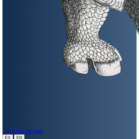
GALERÍA FRAME
|
ES
EN