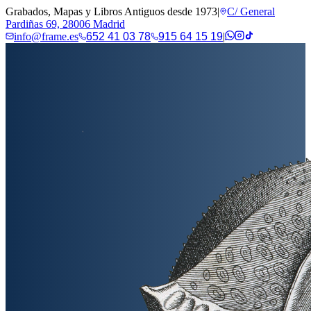
Grabados, Mapas y Libros Antiguos desde 1973
|
C/ General
Pardiñas 69, 28006 Madrid
info@frame.es
652 41 03 78
915 64 15 19
|