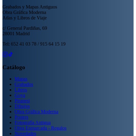
Grabados y Mapas Antiguos
Obra Gráfica Moderna
Atlas y Libros de Viaje
c/ General Pardiñas, 69
28001 Madrid
Tel: 652 41 03 78 / 915 64 15 19
Catálogo
Mapas
Grabados
Libros
Goya
Piranesi
Dibujos
Obra Gráfica Moderna
Posters
Fotografía Antigua
Obra Enmarcada - Regalos
Novedades