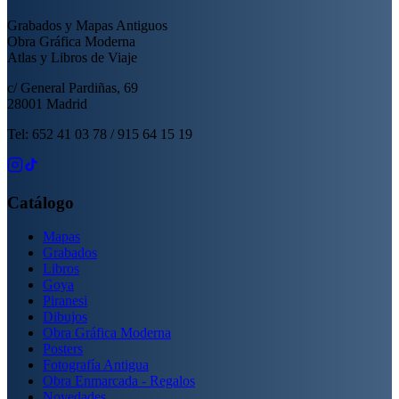
Grabados y Mapas Antiguos
Obra Gráfica Moderna
Atlas y Libros de Viaje
c/ General Pardiñas, 69
28001 Madrid
Tel: 652 41 03 78 / 915 64 15 19
Catálogo
Mapas
Grabados
Libros
Goya
Piranesi
Dibujos
Obra Gráfica Moderna
Posters
Fotografía Antigua
Obra Enmarcada - Regalos
Novedades