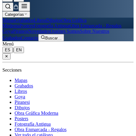
Categorías
Mapas
Grabados
Libros
Dibujos
Obra Gráfica
Moderna
Posters
Fotografía Antigua
Obra Enmarcada - Regalos
Goya
Piranesi
Novedades
Quiénes Somos
Sobre Nuestros
Grabados
Contacto
Buscar
…
Menú
|
ES
EN
✕
Secciones
Mapas
Grabados
Libros
Goya
Piranesi
Dibujos
Obra Gráfica Moderna
Posters
Fotografía Antigua
Obra Enmarcada - Regalos
Ver todo el catálogo