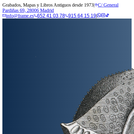
Grabados, Mapas y Libros Antiguos desde 1973
|
C/ General
Pardiñas 69, 28006 Madrid
info@frame.es
652 41 03 78
915 64 15 19
|