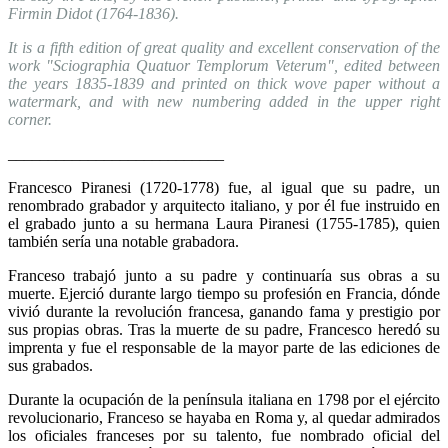
Firmin Didot (1764-1836).
It is a fifth edition of great quality and excellent conservation of the
work "Sciographia Quatuor Templorum Veterum", edited between
the years 1835-1839 and printed on thick wove paper without a
watermark, and with new numbering added in the upper right
corner.
___________________________
Francesco Piranesi (1720-1778) fue, al igual que su padre, un
renombrado grabador y arquitecto italiano, y por él fue instruido en
el grabado junto a su hermana Laura Piranesi (1755-1785), quien
también sería una notable grabadora.
Franceso trabajó junto a su padre y continuaría sus obras a su
muerte. Ejerció durante largo tiempo su profesión en Francia, dónde
vivió durante la revolución francesa, ganando fama y prestigio por
sus propias obras. Tras la muerte de su padre, Francesco heredó su
imprenta y fue el responsable de la mayor parte de las ediciones de
sus grabados.
Durante la ocupación de la península italiana en 1798 por el ejército
revolucionario, Franceso se hayaba en Roma y, al quedar admirados
los oficiales franceses por su talento, fue nombrado oficial del