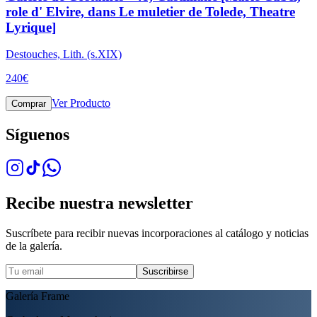
role d' Elvire, dans Le muletier de Tolede, Theatre
Lyrique]
Destouches, Lith. (s.XIX)
240
€
Ver Producto
Comprar
Síguenos
Recibe nuestra newsletter
Suscríbete para recibir nuevas incorporaciones al catálogo y noticias
de la galería.
Suscribirse
Galería Frame