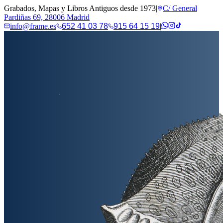
Grabados, Mapas y Libros Antiguos desde 1973
|
C/ General
Pardiñas 69, 28006 Madrid
info@frame.es
652 41 03 78
915 64 15 19
|