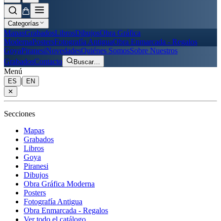
Categorías
Mapas
Grabados
Libros
Dibujos
Obra Gráfica
Moderna
Posters
Fotografía Antigua
Obra Enmarcada - Regalos
Goya
Piranesi
Novedades
Quiénes Somos
Sobre Nuestros
Grabados
Contacto
Buscar
…
Menú
|
ES
EN
✕
Secciones
Mapas
Grabados
Libros
Goya
Piranesi
Dibujos
Obra Gráfica Moderna
Posters
Fotografía Antigua
Obra Enmarcada - Regalos
Ver todo el catálogo