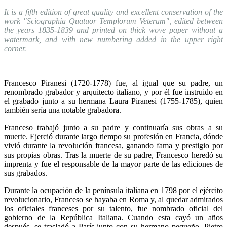
It is a fifth edition of great quality and excellent conservation of the
work "Sciographia Quatuor Templorum Veterum", edited between
the years 1835-1839 and printed on thick wove paper without a
watermark, and with new numbering added in the upper right
corner.
___________________________
Francesco Piranesi (1720-1778) fue, al igual que su padre, un
renombrado grabador y arquitecto italiano, y por él fue instruido en
el grabado junto a su hermana Laura Piranesi (1755-1785), quien
también sería una notable grabadora.
Franceso trabajó junto a su padre y continuaría sus obras a su
muerte. Ejerció durante largo tiempo su profesión en Francia, dónde
vivió durante la revolución francesa, ganando fama y prestigio por
sus propias obras. Tras la muerte de su padre, Francesco heredó su
imprenta y fue el responsable de la mayor parte de las ediciones de
sus grabados.
Durante la ocupación de la península italiana en 1798 por el ejército
revolucionario, Franceso se hayaba en Roma y, al quedar admirados
los oficiales franceses por su talento, fue nombrado oficial del
gobierno de la República Italiana. Cuando esta cayó un años
después, se trasladó a París junto con su hermano pequeño, Pietro