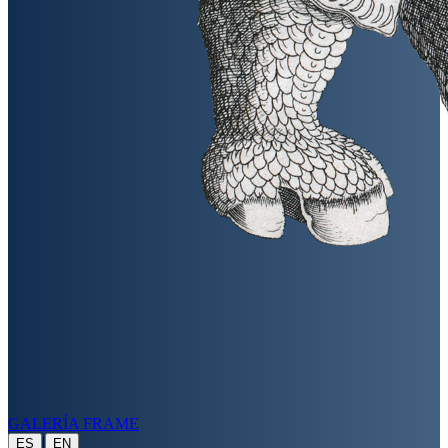
GALERÍA FRAME
|
ES
EN