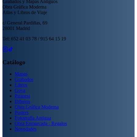
Grabados y Mapas Antiguos
Obra Gráfica Moderna
Atlas y Libros de Viaje
c/ General Pardiñas, 69
28001 Madrid
Tel: 652 41 03 78 / 915 64 15 19
Catálogo
Mapas
Grabados
Libros
Goya
Piranesi
Dibujos
Obra Gráfica Moderna
Posters
Fotografía Antigua
Obra Enmarcada - Regalos
Novedades