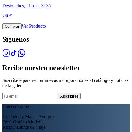
Destouches, Lith. (s.XIX)
240
€
Ver Producto
Comprar
Síguenos
Recibe nuestra newsletter
Suscríbete para recibir nuevas incorporaciones al catálogo y noticias
de la galería.
Suscribirse
Galería Frame
Grabados y Mapas Antiguos
Obra Gráfica Moderna
Atlas y Libros de Viaje