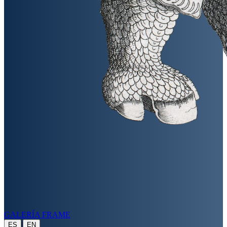
GALERÍA FRAME
|
ES
EN