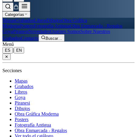
Categorías
Mapas
Grabados
Libros
Dibujos
Obra Gráfica
Moderna
Posters
Fotografía Antigua
Obra Enmarcada - Regalos
Goya
Piranesi
Novedades
Quiénes Somos
Sobre Nuestros
Grabados
Contacto
Buscar
…
Menú
|
ES
EN
✕
Secciones
Mapas
Grabados
Libros
Goya
Piranesi
Dibujos
Obra Gráfica Moderna
Posters
Fotografía Antigua
Obra Enmarcada - Regalos
Ver todo el catálogo