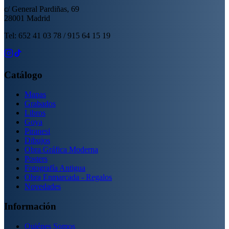
c/ General Pardiñas, 69
28001 Madrid
Tel: 652 41 03 78 / 915 64 15 19
Catálogo
Mapas
Grabados
Libros
Goya
Piranesi
Dibujos
Obra Gráfica Moderna
Posters
Fotografía Antigua
Obra Enmarcada - Regalos
Novedades
Información
Quiénes Somos