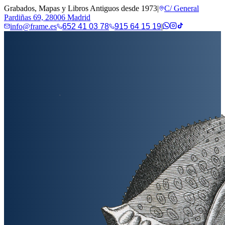
Grabados, Mapas y Libros Antiguos desde 1973
|
C/ General
Pardiñas 69, 28006 Madrid
info@frame.es
652 41 03 78
915 64 15 19
|