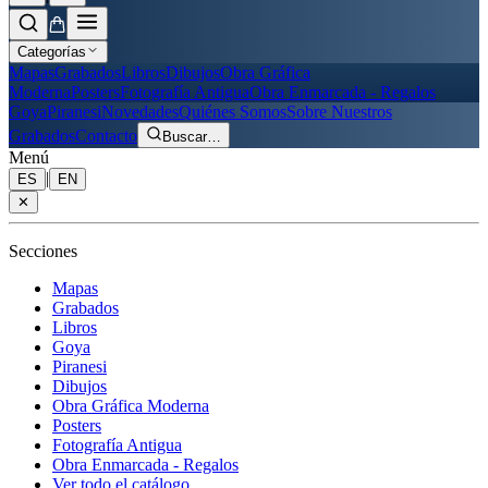
Categorías
Mapas
Grabados
Libros
Dibujos
Obra Gráfica
Moderna
Posters
Fotografía Antigua
Obra Enmarcada - Regalos
Goya
Piranesi
Novedades
Quiénes Somos
Sobre Nuestros
Grabados
Contacto
Buscar
…
Menú
|
ES
EN
✕
Secciones
Mapas
Grabados
Libros
Goya
Piranesi
Dibujos
Obra Gráfica Moderna
Posters
Fotografía Antigua
Obra Enmarcada - Regalos
Ver todo el catálogo