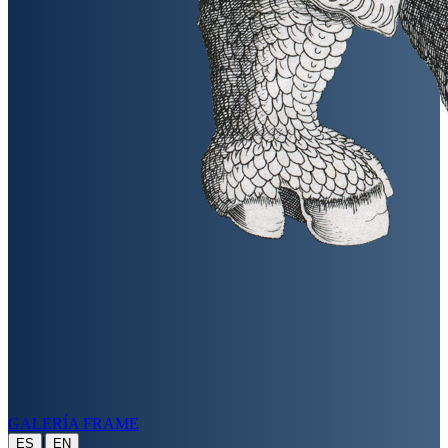
GALERÍA FRAME
|
ES
EN