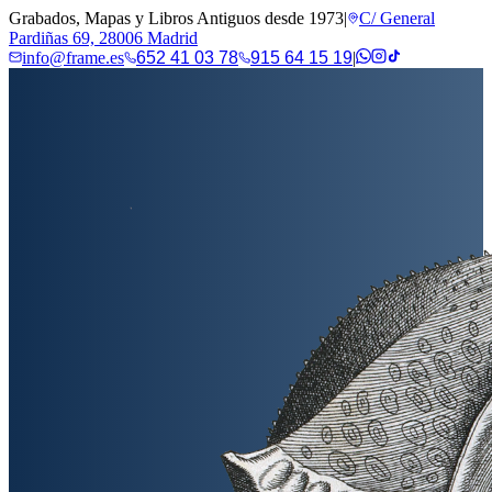
Grabados, Mapas y Libros Antiguos desde 1973
|
C/ General
Pardiñas 69, 28006 Madrid
info@frame.es
652 41 03 78
915 64 15 19
|