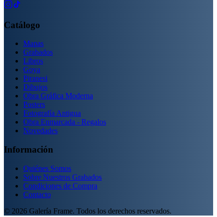
Catálogo
Mapas
Grabados
Libros
Goya
Piranesi
Dibujos
Obra Gráfica Moderna
Posters
Fotografía Antigua
Obra Enmarcada - Regalos
Novedades
Información
Quiénes Somos
Sobre Nuestros Grabados
Condiciones de Compra
Contacto
©
2026
Galería Frame. Todos los derechos reservados.