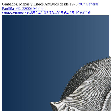
Grabados, Mapas y Libros Antiguos desde 1973
|
C/ General
Pardiñas 69, 28006 Madrid
info@frame.es
652 41 03 78
915 64 15 19
|