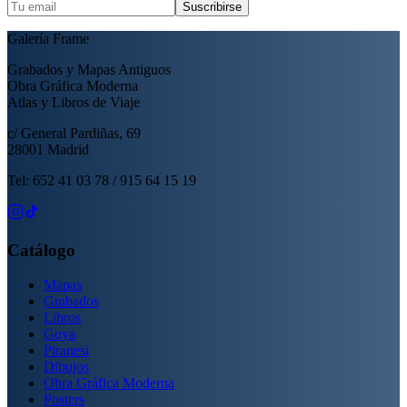
Suscribirse
Galería Frame
Grabados y Mapas Antiguos
Obra Gráfica Moderna
Atlas y Libros de Viaje
c/ General Pardiñas, 69
28001 Madrid
Tel: 652 41 03 78 / 915 64 15 19
Catálogo
Mapas
Grabados
Libros
Goya
Piranesi
Dibujos
Obra Gráfica Moderna
Posters