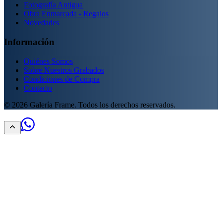
Fotografía Antigua
Obra Enmarcada - Regalos
Novedades
Información
Quiénes Somos
Sobre Nuestros Grabados
Condiciones de Compra
Contacto
©
2026
Galería Frame. Todos los derechos reservados.