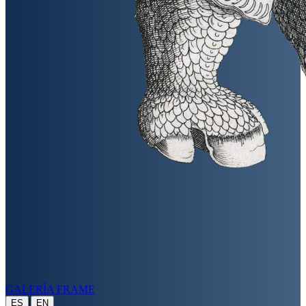
GALERÍA FRAME
|
ES
EN