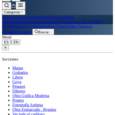
Categorías
Mapas
Grabados
Libros
Dibujos
Obra Gráfica
Moderna
Posters
Fotografía Antigua
Obra Enmarcada - Regalos
Goya
Piranesi
Novedades
Quiénes Somos
Sobre Nuestros
Grabados
Contacto
Buscar
…
Menú
|
ES
EN
✕
Secciones
Mapas
Grabados
Libros
Goya
Piranesi
Dibujos
Obra Gráfica Moderna
Posters
Fotografía Antigua
Obra Enmarcada - Regalos
Ver todo el catálogo