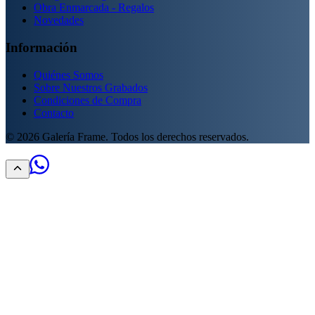
Obra Enmarcada - Regalos
Novedades
Información
Quiénes Somos
Sobre Nuestros Grabados
Condiciones de Compra
Contacto
©
2026
Galería Frame. Todos los derechos reservados.