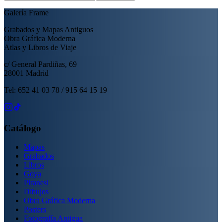
Galería Frame
Grabados y Mapas Antiguos
Obra Gráfica Moderna
Atlas y Libros de Viaje
c/ General Pardiñas, 69
28001 Madrid
Tel: 652 41 03 78 / 915 64 15 19
Catálogo
Mapas
Grabados
Libros
Goya
Piranesi
Dibujos
Obra Gráfica Moderna
Posters
Fotografía Antigua