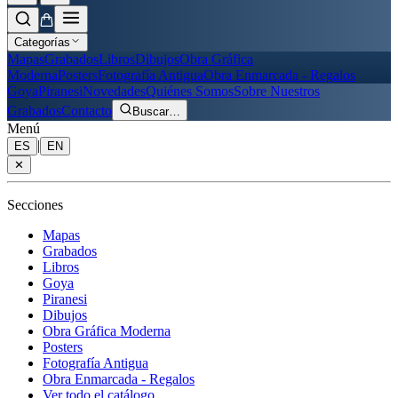
Categorías
Mapas
Grabados
Libros
Dibujos
Obra Gráfica
Moderna
Posters
Fotografía Antigua
Obra Enmarcada - Regalos
Goya
Piranesi
Novedades
Quiénes Somos
Sobre Nuestros
Grabados
Contacto
Buscar
…
Menú
|
ES
EN
✕
Secciones
Mapas
Grabados
Libros
Goya
Piranesi
Dibujos
Obra Gráfica Moderna
Posters
Fotografía Antigua
Obra Enmarcada - Regalos
Ver todo el catálogo