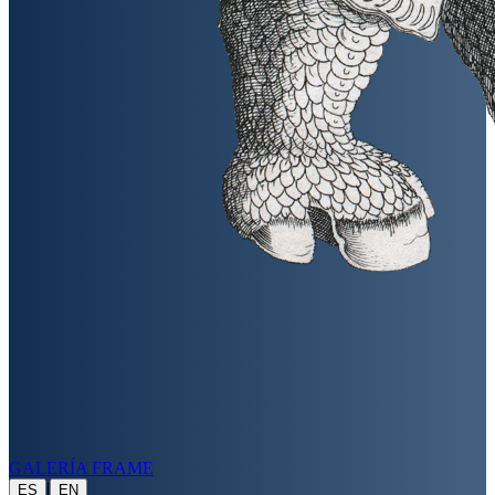
GALERÍA FRAME
|
ES
EN