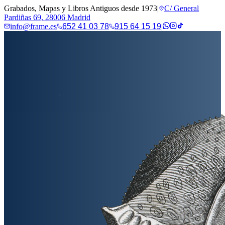
Grabados, Mapas y Libros Antiguos desde 1973
|
C/ General
Pardiñas 69, 28006 Madrid
info@frame.es
652 41 03 78
915 64 15 19
|