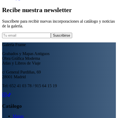
Recibe nuestra newsletter
Suscríbete para recibir nuevas incorporaciones al catálogo y noticias
de la galería.
Suscribirse
Galería Frame
Grabados y Mapas Antiguos
Obra Gráfica Moderna
Atlas y Libros de Viaje
c/ General Pardiñas, 69
28001 Madrid
Tel: 652 41 03 78 / 915 64 15 19
Catálogo
Mapas