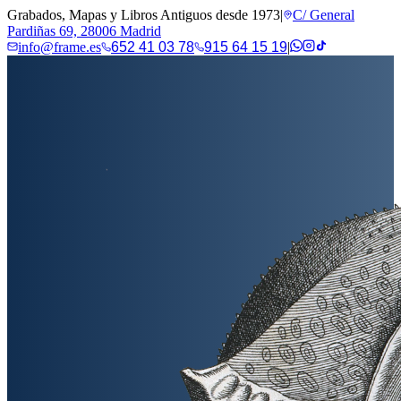
Grabados, Mapas y Libros Antiguos desde 1973
|
C/ General
Pardiñas 69, 28006 Madrid
info@frame.es
652 41 03 78
915 64 15 19
|