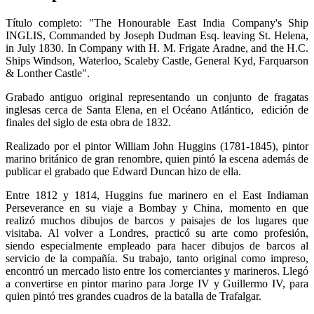
Título completo: "The Honourable East India Company's Ship
INGLIS, Commanded by Joseph Dudman Esq. leaving St. Helena,
in July 1830. In Company with H. M. Frigate Aradne, and the H.C.
Ships Windson, Waterloo, Scaleby Castle, General Kyd, Farquarson
& Lonther Castle".
Grabado antiguo original representando un conjunto de fragatas
inglesas cerca de Santa Elena, en el Océano Atlántico, edición de
finales del siglo de esta obra de 1832.
Realizado por el pintor William John Huggins (1781-1845), pintor
marino británico de gran renombre, quien pintó la escena además de
publicar el grabado que Edward Duncan hizo de ella.
Entre 1812 y 1814, Huggins fue marinero en el East Indiaman
Perseverance en su viaje a Bombay y China, momento en que
realizó muchos dibujos de barcos y paisajes de los lugares que
visitaba. Al volver a Londres, practicó su arte como profesión,
siendo especialmente empleado para hacer dibujos de barcos al
servicio de la compañía. Su trabajo, tanto original como impreso,
encontró un mercado listo entre los comerciantes y marineros. Llegó
a convertirse en pintor marino para Jorge IV y Guillermo IV, para
quien pintó tres grandes cuadros de la batalla de Trafalgar.