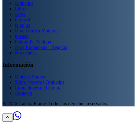
Grabados
Libros
Goya
Piranesi
Dibujos
Obra Gráfica Moderna
Posters
Fotografía Antigua
Obra Enmarcada - Regalos
Novedades
Información
Quiénes Somos
Sobre Nuestros Grabados
Condiciones de Compra
Contacto
©
2026
Galería Frame. Todos los derechos reservados.