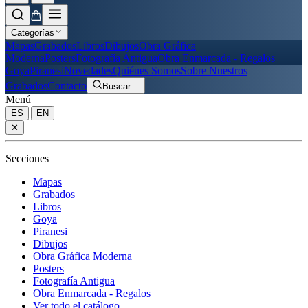
Categorías
Mapas
Grabados
Libros
Dibujos
Obra Gráfica
Moderna
Posters
Fotografía Antigua
Obra Enmarcada - Regalos
Goya
Piranesi
Novedades
Quiénes Somos
Sobre Nuestros
Grabados
Contacto
Buscar
…
Menú
|
ES
EN
✕
Secciones
Mapas
Grabados
Libros
Goya
Piranesi
Dibujos
Obra Gráfica Moderna
Posters
Fotografía Antigua
Obra Enmarcada - Regalos
Ver todo el catálogo