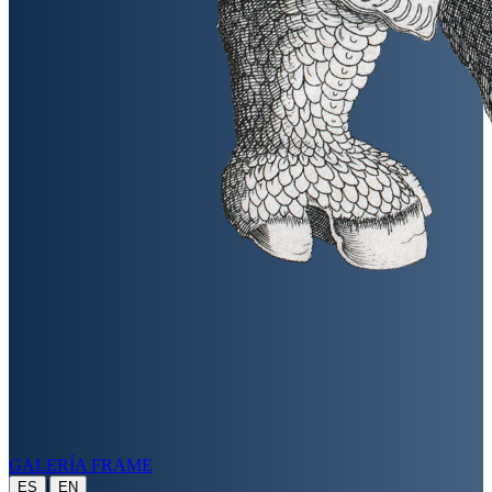
GALERÍA FRAME
|
ES
EN