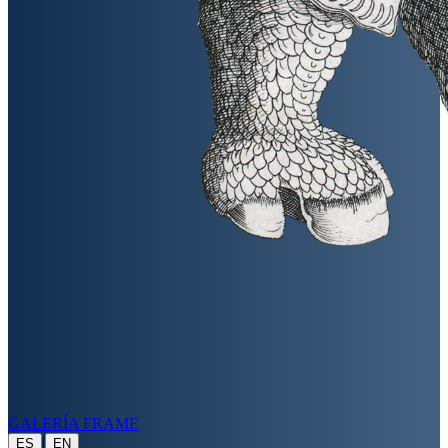
GALERÍA FRAME
|
ES
EN