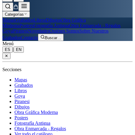
Categorías
Mapas
Grabados
Libros
Dibujos
Obra Gráfica
Moderna
Posters
Fotografía Antigua
Obra Enmarcada - Regalos
Goya
Piranesi
Novedades
Quiénes Somos
Sobre Nuestros
Grabados
Contacto
Buscar
…
Menú
|
ES
EN
✕
Secciones
Mapas
Grabados
Libros
Goya
Piranesi
Dibujos
Obra Gráfica Moderna
Posters
Fotografía Antigua
Obra Enmarcada - Regalos
Ver todo el catálogo