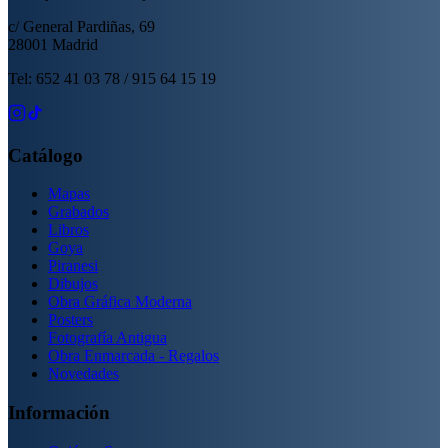
c/ General Pardiñas, 69
28001 Madrid
Tel: 652 41 03 78 / 915 64 15 19
Catálogo
Mapas
Grabados
Libros
Goya
Piranesi
Dibujos
Obra Gráfica Moderna
Posters
Fotografía Antigua
Obra Enmarcada - Regalos
Novedades
Información