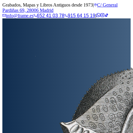
Grabados, Mapas y Libros Antiguos desde 1973
|
C/ General
Pardiñas 69, 28006 Madrid
info@frame.es
652 41 03 78
915 64 15 19
|