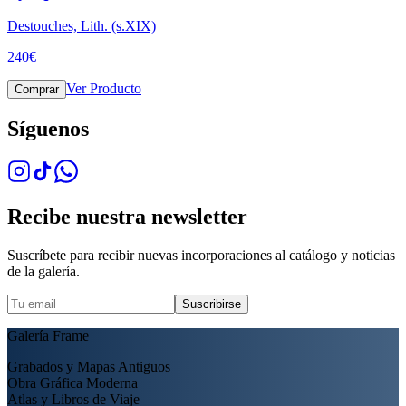
Destouches, Lith. (s.XIX)
240
€
Ver Producto
Comprar
Síguenos
Recibe nuestra newsletter
Suscríbete para recibir nuevas incorporaciones al catálogo y noticias
de la galería.
Suscribirse
Galería Frame
Grabados y Mapas Antiguos
Obra Gráfica Moderna
Atlas y Libros de Viaje