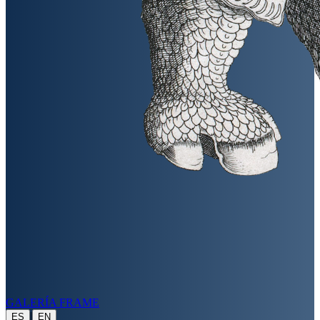
GALERÍA FRAME
|
ES
EN