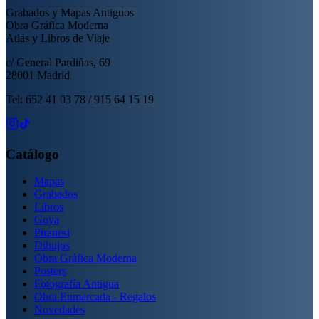
Grabados y Mapas Antiguos
Obra Gráfica Moderna
Atlas y Libros de Viaje
c/ General Pardiñas, 69
28001 Madrid
Tel: 652 41 03 78 / 915 64 15 19
Catálogo
Mapas
Grabados
Libros
Goya
Piranesi
Dibujos
Obra Gráfica Moderna
Posters
Fotografía Antigua
Obra Enmarcada - Regalos
Novedades