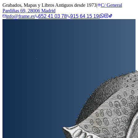
Grabados, Mapas y Libros Antiguos desde 1973
|
C/ General
Pardiñas 69, 28006 Madrid
info@frame.es
652 41 03 78
915 64 15 19
|