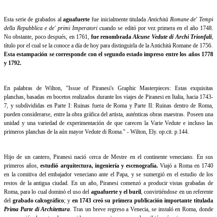
Esta serie de grabados al
aguafuerte
fue inicialmente titulada
Antichità Romane de' Tempi
della Repubblica e de' primi Imperatori
cuando se editó por vez primera en el año 1748.
No obstante, poco después, en 1761,
fue renombrada
Alcune
Vedute di Archi Trionfali
,
título por el cual se la conoce a día de hoy para distinguirla de la Antichità Romane de 1756.
Esta estampación se corresponde con el segundo estado impreso entre los años 1778
y 1792.
En palabras de Wilton, "Issue of Piranesi's Graphic Masterpieces: Estas exquisitas
planchas, basadas en bocetos realizados durante los viajes de Piranesi en Italia, hacia 1743-
7, y subdivididas en Parte I: Ruinas fuera de Roma y Parte II: Ruinas dentro de Roma,
pueden considerarse, entre la obra gráfica del artista, auténticas obras maestras. Poseen una
unidad y una variedad de experimentación de que carecen la Varie Vedute e incluso las
primeros planchas de la aún mayor Vedute di Roma." - Wilton, Ely. op.cit. p.144.
Hijo de un cantero, Piranesi nació cerca de Mestre en el continente veneciano. En sus
primeros años,
estudió arquitectura, ingeniería y escenografía.
Viajó a Roma en 1740
en la comitiva del embajador veneciano ante el Papa, y se sumergió en el estudio de los
restos de la antigua ciudad. En un año, Piranesi comenzó a producir vistas grabadas de
Roma, para lo cual dominó el uso del
aguafuerte y el buril
, convirtiéndose en un referente
del
grabado calcográfico
; y
en 1743 creó su primera publicación importante titulada
Prima Parte di Architettura
. Tras un breve regreso a Venecia, se instaló en Roma, donde