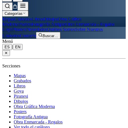
Categorías
Mapas
Grabados
Libros
Dibujos
Obra Gráfica
Moderna
Posters
Fotografía Antigua
Obra Enmarcada - Regalos
Goya
Piranesi
Novedades
Quiénes Somos
Sobre Nuestros
Grabados
Contacto
Buscar
…
Menú
|
ES
EN
✕
Secciones
Mapas
Grabados
Libros
Goya
Piranesi
Dibujos
Obra Gráfica Moderna
Posters
Fotografía Antigua
Obra Enmarcada - Regalos
Ver todo el catálogo