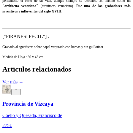
permaneció el resto de su vida, aunque siempre se describió así mismo como un
"architetto veneziano"
(arquitecto veneciano).
Fue uno de los grabadores más
inventivos e influyentes del siglo XVIII.
["PIRANESI FECIT."] .
Grabado al aguafuerte sobre papel verjurado con barbas y sin guillotinar.
Medida de Hoja : 30 x 43 cm.
Artículos relacionados
Ver más →
Provincia de Vizcaya
Coello y Quesada, Francisco de
275
€