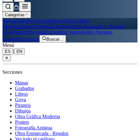
Categorías
Mapas
Grabados
Libros
Dibujos
Obra Gráfica
Moderna
Posters
Fotografía Antigua
Obra Enmarcada - Regalos
Goya
Piranesi
Novedades
Quiénes Somos
Sobre Nuestros
Grabados
Contacto
Buscar
…
Menú
|
ES
EN
✕
Secciones
Mapas
Grabados
Libros
Goya
Piranesi
Dibujos
Obra Gráfica Moderna
Posters
Fotografía Antigua
Obra Enmarcada - Regalos
Ver todo el catálogo