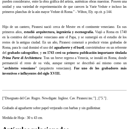
pueden considerarse, entre la obra gráfica del artista, auténticas obras maestras. Poseen una
unidad y una variedad de experimentación de que carecen la Varie Vedute e incluso las
primeros planchas de la aún mayor Vedute di Roma." - Wilton, Ely. op.cit. p.144.
Hijo de un cantero, Piranesi nació cerca de Mestre en el continente veneciano. En sus
primeros años,
estudió arquitectura, ingeniería y escenografía.
Viajó a Roma en 1740
en la comitiva del embajador veneciano ante el Papa, y se sumergió en el estudio de los
restos de la antigua ciudad. En un año, Piranesi comenzó a producir vistas grabadas de
Roma, para lo cual dominó el uso del
aguafuerte y el buril
, convirtiéndose en un referente
del
grabado calcográfico
; y
en 1743 creó su primera publicación importante titulada
Prima Parte di Architettura
. Tras un breve regreso a Venecia, se instaló en Roma, donde
permaneció el resto de su vida, aunque siempre se describió así mismo como un
"architetto veneziano"
(arquitecto veneciano).
Fue uno de los grabadores más
inventivos e influyentes del siglo XVIII.
["Disegnato del Cav. Rugro. Newdigate. Inglese. Cav. Piranesi inc."] ; ["5."] .
Grabado al aguafuerte sobre papel verjurado con barbas y sin guillotinar.
Medida de Hoja : 30 x 43 cm.