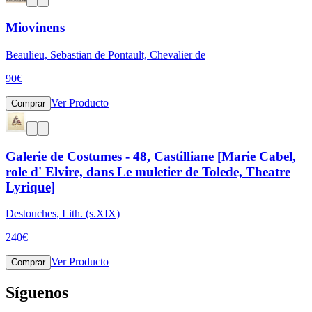
Miovinens
Beaulieu, Sebastian de Pontault, Chevalier de
90
€
Ver Producto
Comprar
Galerie de Costumes - 48, Castilliane [Marie Cabel,
role d' Elvire, dans Le muletier de Tolede, Theatre
Lyrique]
Destouches, Lith. (s.XIX)
240
€
Ver Producto
Comprar
Síguenos