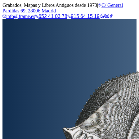
Grabados, Mapas y Libros Antiguos desde 1973
|
C/ General
Pardiñas 69, 28006 Madrid
info@frame.es
652 41 03 78
915 64 15 19
|