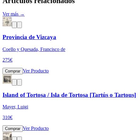
Artículos relacionados
Ver más →
Provincia de Vizcaya
Coello y Quesada, Francisco de
275
€
Ver Producto
Comprar
Island of Tortosa / Isla de Tortosa [Tartús o Tartous]
Mayer, Luigi
310
€
Ver Producto
Comprar