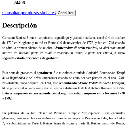
24406
Consultar por piezas similares
Consultar
Descripción
Giovanni Battista Piranesi, arquitecto, arqueólogo y grabador italiano, nació el 4 de octubre
de 1720 en Mogliano y murió en Roma el 9 de noviembre de 1778, y fue en 1748 cuando
se editó la primera edición de su obra
Alcune vedute di archi trionfali,
ed altri monumenti
inalzati da Romani parte de quali si veggono in Roma, e parte per l'Italia
,
a cuyo
segundo estado pertenece este grabado.
Esta serie de grabados al
aguafuerte
fue inicialmente titulada
Antichità Romane de' Tempi
della Repubblica e de' primi Imperatori
cuando se editó por vez primera en el año 1748.
No obstante, poco después, en 1761,
fue renombrada
Alcune
Vedute di Archi Trionfali
,
título por el cual se la conoce a día de hoy para distinguirla de la Antichità Romane de 1756.
Esta estampación se corresponde con el segundo estado impreso entre los años 1778
y 1792.
En palabras de Wilton, "Issue of Piranesi's Graphic Masterpieces: Estas exquisitas
planchas, basadas en bocetos realizados durante los viajes de Piranesi en Italia, hacia 1743-
7, y subdivididas en Parte I: Ruinas fuera de Roma y Parte II: Ruinas dentro de Roma,