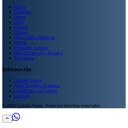
Mapas
Grabados
Libros
Goya
Piranesi
Dibujos
Obra Gráfica Moderna
Posters
Fotografía Antigua
Obra Enmarcada - Regalos
Novedades
Información
Quiénes Somos
Sobre Nuestros Grabados
Condiciones de Compra
Contacto
©
2026
Galería Frame. Todos los derechos reservados.