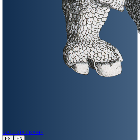
GALERÍA FRAME
|
ES
EN