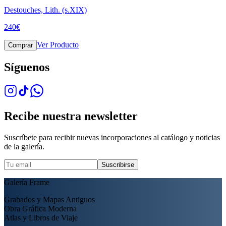
Destouches, Lith. (s.XIX)
240
€
Ver Producto
Comprar
Síguenos
Recibe nuestra newsletter
Suscríbete para recibir nuevas incorporaciones al catálogo y noticias
de la galería.
Suscribirse
Galería Frame
Grabados y Mapas Antiguos
Obra Gráfica Moderna
Atlas y Libros de Viaje