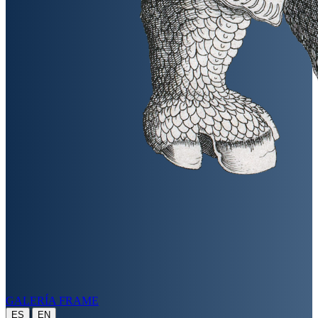
GALERÍA FRAME
|
ES
EN