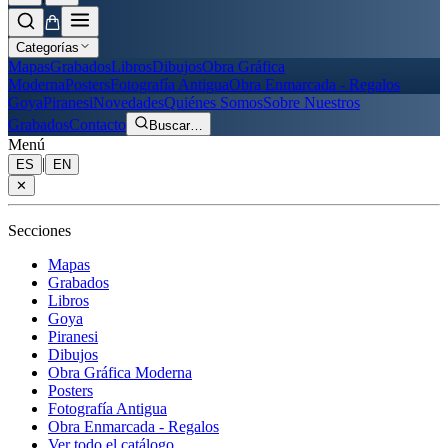
Categorías
Mapas
Grabados
Libros
Dibujos
Obra Gráfica
Moderna
Posters
Fotografía Antigua
Obra Enmarcada - Regalos
Goya
Piranesi
Novedades
Quiénes Somos
Sobre Nuestros
Grabados
Contacto
Buscar
…
Menú
|
ES
EN
✕
Secciones
Mapas
Grabados
Libros
Goya
Piranesi
Dibujos
Obra Gráfica Moderna
Posters
Fotografía Antigua
Obra Enmarcada - Regalos
Ver todo el catálogo