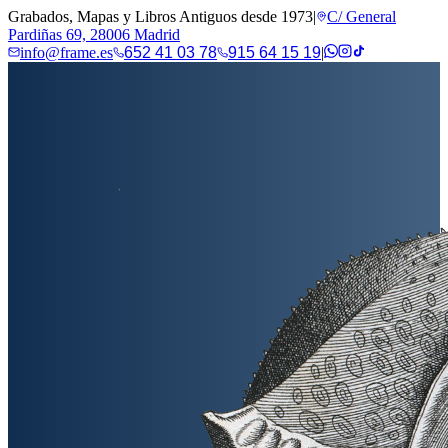
Grabados, Mapas y Libros Antiguos desde 1973
|
C/ General
Pardiñas 69, 28006 Madrid
info@frame.es
652 41 03 78
915 64 15 19
|