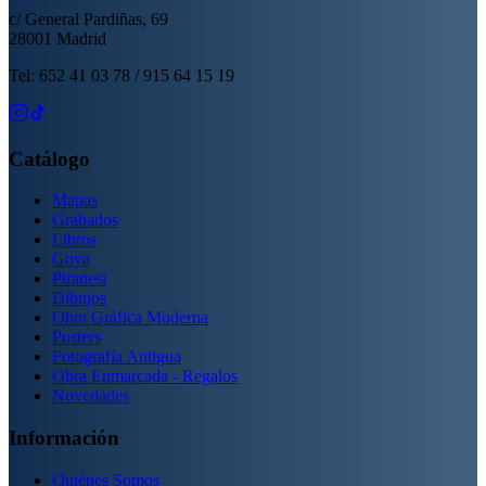
c/ General Pardiñas, 69
28001 Madrid
Tel: 652 41 03 78 / 915 64 15 19
Catálogo
Mapas
Grabados
Libros
Goya
Piranesi
Dibujos
Obra Gráfica Moderna
Posters
Fotografía Antigua
Obra Enmarcada - Regalos
Novedades
Información
Quiénes Somos