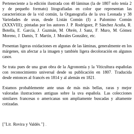
Perteneciente a la edición ilustrada con 40 láminas (la de 1807 solo tenía 2
y de pequeño formato) litografiadas en color que representan las
características de la vid común, la Organografía de la uva Leonada y 38
Variedades de uvas, desde Listán Común (I) a Palomino Común
(XXXVIII); pintadas por los autores J. P. Rodríguez, P. Sánchez Acuña, R.
Botella, E. García, J. Guzmán, M. Obrén, J. Sanz, F. Muro, M. Gómez
Moreno, J. Damis, T. Martín, J. Morales González, etc.
Presentan ligeras oxidaciones en algunas de las láminas, generalmente en los
márgenes, sin afectar a la imagen y también ligera decoloración en algunos
casos.
Se trata pues de una gran obra de la Agronomía y la Viticultura españolas
con reconocimiento universal desde su publicación en 1807. Traducida
desde entonces al francés en 1814 y al alemán en 1821.
Estamos probablemente ante unas de más más bellas, raras y mejor
valoradas ilustraciones antiguas sobre la uva española. Las colecciones
similares francesas o americanas son ampliamente buscadas y altamente
cotizadas.
["Lit. Rovira y Valdés."] .