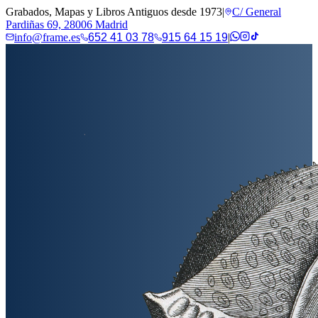
Grabados, Mapas y Libros Antiguos desde 1973
|
C/ General
Pardiñas 69, 28006 Madrid
info@frame.es
652 41 03 78
915 64 15 19
|