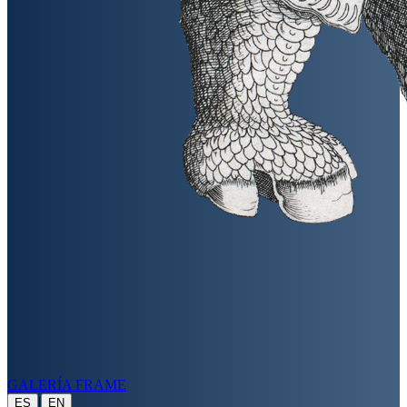
GALERÍA FRAME
|
ES
EN