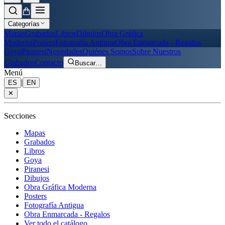
Categorías
Mapas
Grabados
Libros
Dibujos
Obra Gráfica
Moderna
Posters
Fotografía Antigua
Obra Enmarcada - Regalos
Goya
Piranesi
Novedades
Quiénes Somos
Sobre Nuestros
Grabados
Contacto
Buscar
…
Menú
|
ES
EN
✕
Secciones
Mapas
Grabados
Libros
Goya
Piranesi
Dibujos
Obra Gráfica Moderna
Posters
Fotografía Antigua
Obra Enmarcada - Regalos
Ver todo el catálogo