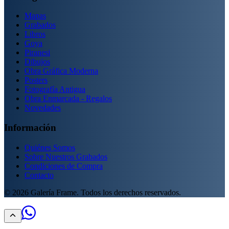
Mapas
Grabados
Libros
Goya
Piranesi
Dibujos
Obra Gráfica Moderna
Posters
Fotografía Antigua
Obra Enmarcada - Regalos
Novedades
Información
Quiénes Somos
Sobre Nuestros Grabados
Condiciones de Compra
Contacto
©
2026
Galería Frame. Todos los derechos reservados.