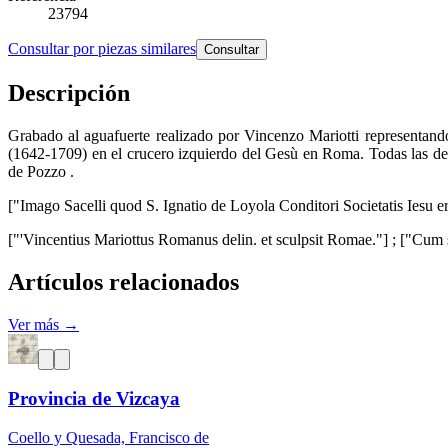
23794
Consultar por piezas similares
Consultar
Descripción
Grabado al aguafuerte realizado por Vincenzo Mariotti representand
(1642-1709) en el crucero izquierdo del Gesù en Roma. Todas las dec
de Pozzo .
["Imago Sacelli quod S. Ignatio de Loyola Conditori Societatis Ies
["'Vincentius Mariottus Romanus delin. et sculpsit Romae."] ; ["Cum su
Artículos relacionados
Ver más →
Provincia de Vizcaya
Coello y Quesada, Francisco de