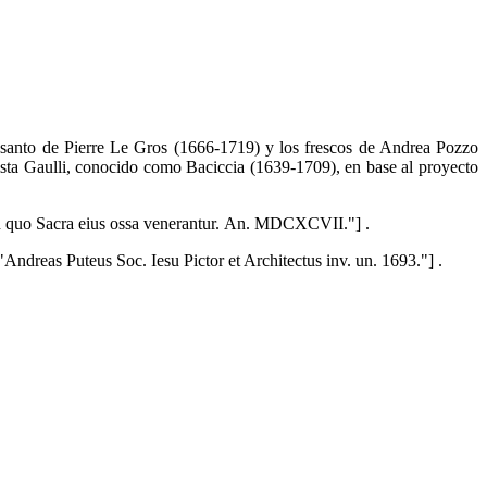
l santo de Pierre Le Gros (1666-1719) y los frescos de Andrea Pozzo
ista Gaulli, conocido como Baciccia (1639-1709), en base al proyecto
in quo Sacra eius ossa venerantur. An. MDCXCVII."] .
"Andreas Puteus Soc. Iesu Pictor et Architectus inv. un. 1693."] .