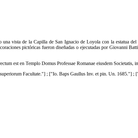
o una vista de la Capilla de San Ignacio de Loyola con la estatua de
oraciones pictóricas fueron diseñadas o ejecutadas por Giovanni Batt
u erectum est en Templo Domus Professae Romanae eiusdem Societatis, 
periorum Facultate."] ; ["Io. Baps Gaullus Inv. et pin. Un. 1685."] ; [