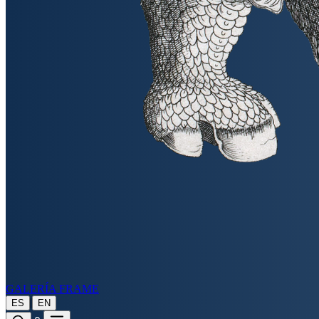
GALERÍA FRAME
|
ES
EN