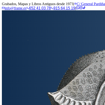
Grabados, Mapas y Libros Antiguos desde 1973
|
C/ General Pardiñ
info@frame.es
652 41 03 78
915 64 15 19
|