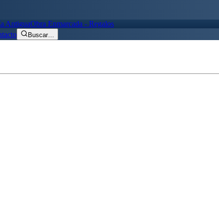
ía Antigua
Obra Enmarcada - Regalos
tacto
Buscar
…