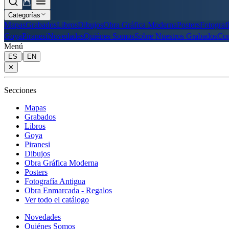
Categorías
Mapas
Grabados
Libros
Dibujos
Obra Gráfica Moderna
Posters
Fotograf
Goya
Piranesi
Novedades
Quiénes Somos
Sobre Nuestros Grabados
Con
Menú
|
ES
EN
✕
Secciones
Mapas
Grabados
Libros
Goya
Piranesi
Dibujos
Obra Gráfica Moderna
Posters
Fotografía Antigua
Obra Enmarcada - Regalos
Ver todo el catálogo
Novedades
Quiénes Somos