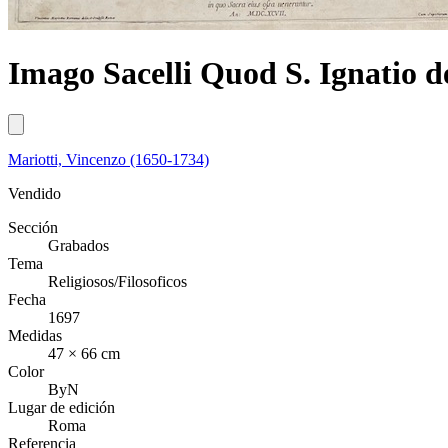
Imago Sacelli Quod S. Ignatio d
Mariotti, Vincenzo (1650-1734)
Vendido
Sección
Grabados
Tema
Religiosos/Filosoficos
Fecha
1697
Medidas
47 × 66 cm
Color
ByN
Lugar de edición
Roma
Referencia