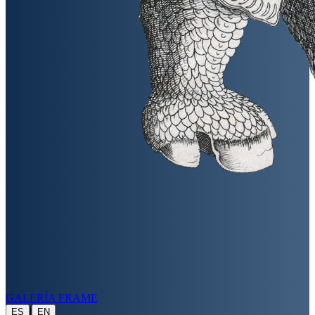
GALERÍA FRAME
|
ES
EN