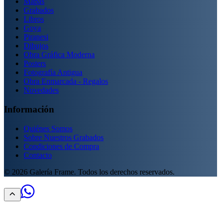
Mapas
Grabados
Libros
Goya
Piranesi
Dibujos
Obra Gráfica Moderna
Posters
Fotografía Antigua
Obra Enmarcada - Regalos
Novedades
Información
Quiénes Somos
Sobre Nuestros Grabados
Condiciones de Compra
Contacto
©
2026
Galería Frame. Todos los derechos reservados.