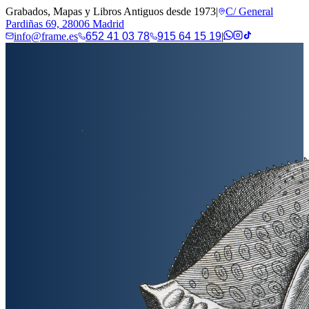
Grabados, Mapas y Libros Antiguos desde 1973
|
C/ General
Pardiñas 69, 28006 Madrid
info@frame.es
652 41 03 78
915 64 15 19
|