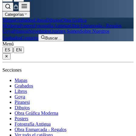
Categorías
Mapas
Grabados
Libros
Dibujos
Obra Gráfica
Moderna
Posters
Fotografía Antigua
Obra Enmarcada - Regalos
Goya
Piranesi
Novedades
Quiénes Somos
Sobre Nuestros
Grabados
Contacto
Buscar
…
Menú
|
ES
EN
✕
Secciones
Mapas
Grabados
Libros
Goya
Piranesi
Dibujos
Obra Gráfica Moderna
Posters
Fotografía Antigua
Obra Enmarcada - Regalos
Ver todo el catálogo