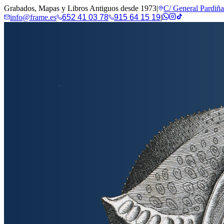
Grabados, Mapas y Libros Antiguos desde 1973
|
C/ General Pardiñ
info@frame.es
652 41 03 78
915 64 15 19
|