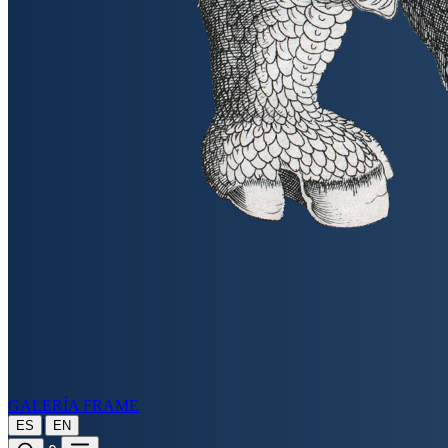
GALERÍA FRAME
|
ES
EN