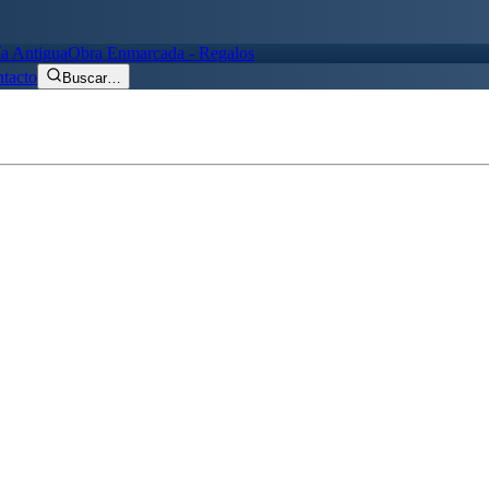
ía Antigua
Obra Enmarcada - Regalos
tacto
Buscar
…