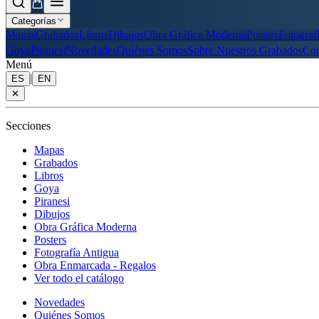
Categorías
Mapas
Grabados
Libros
Dibujos
Obra Gráfica Moderna
Posters
Fotograf
Goya
Piranesi
Novedades
Quiénes Somos
Sobre Nuestros Grabados
Con
Menú
|
ES
EN
✕
Secciones
Mapas
Grabados
Libros
Goya
Piranesi
Dibujos
Obra Gráfica Moderna
Posters
Fotografía Antigua
Obra Enmarcada - Regalos
Ver todo el catálogo
Novedades
Quiénes Somos