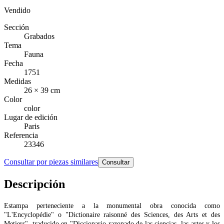
Vendido
Sección
Grabados
Tema
Fauna
Fecha
1751
Medidas
26 × 39 cm
Color
color
Lugar de edición
Paris
Referencia
23346
Consultar por piezas similares
Consultar
Descripción
Estampa perteneciente a la monumental obra conocida como
"L'Encyclopédie" o "Dictionaire raisonné des Sciences, des Arts et des
Metiers", traducido en "Diccionario razonado de las ciencias, las artes y los