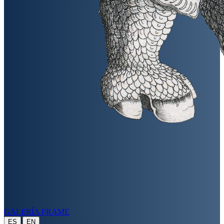
GALERÍA FRAME
|
ES
EN