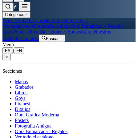
Categorías
Mapas
Grabados
Libros
Dibujos
Obra Gráfica
Moderna
Posters
Fotografía Antigua
Obra Enmarcada - Regalos
Goya
Piranesi
Novedades
Quiénes Somos
Sobre Nuestros
Grabados
Contacto
Buscar
…
Menú
|
ES
EN
✕
Secciones
Mapas
Grabados
Libros
Goya
Piranesi
Dibujos
Obra Gráfica Moderna
Posters
Fotografía Antigua
Obra Enmarcada - Regalos
Ver todo el catálogo