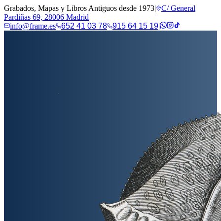
Grabados, Mapas y Libros Antiguos desde 1973
|
C/ General
Pardiñas 69, 28006 Madrid
info@frame.es
652 41 03 78
915 64 15 19
|