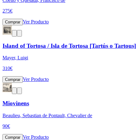
Coello y Quesada, Francisco de
275
€
Ver Producto
Comprar
Island of Tortosa / Isla de Tortosa [Tartús o Tartous]
Mayer, Luigi
310
€
Ver Producto
Comprar
Miovinens
Beaulieu, Sebastian de Pontault, Chevalier de
90
€
Ver Producto
Comprar