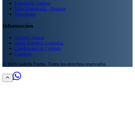
Fotografía Antigua
Obra Enmarcada - Regalos
Novedades
Información
Quiénes Somos
Sobre Nuestros Grabados
Condiciones de Compra
Contacto
©
2026
Galería Frame. Todos los derechos reservados.