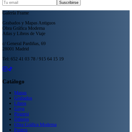
Suscribirse
Galería Frame
Grabados y Mapas Antiguos
Obra Gráfica Moderna
Atlas y Libros de Viaje
c/ General Pardiñas, 69
28001 Madrid
Tel: 652 41 03 78 / 915 64 15 19
Catálogo
Mapas
Grabados
Libros
Goya
Piranesi
Dibujos
Obra Gráfica Moderna
Posters