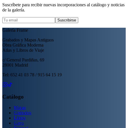
Suscríbete para recibir nuevas incorporaciones al catálogo y noticias
de la galería.
Suscribirse
Galería Frame
Grabados y Mapas Antiguos
Obra Gráfica Moderna
Atlas y Libros de Viaje
c/ General Pardiñas, 69
28001 Madrid
Tel: 652 41 03 78 / 915 64 15 19
Catálogo
Mapas
Grabados
Libros
Goya