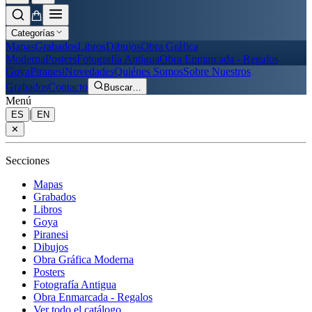
Categorías
Mapas
Grabados
Libros
Dibujos
Obra Gráfica
Moderna
Posters
Fotografía Antigua
Obra Enmarcada - Regalos
Goya
Piranesi
Novedades
Quiénes Somos
Sobre Nuestros
Grabados
Contacto
Buscar
…
Menú
|
ES
EN
✕
Secciones
Mapas
Grabados
Libros
Goya
Piranesi
Dibujos
Obra Gráfica Moderna
Posters
Fotografía Antigua
Obra Enmarcada - Regalos
Ver todo el catálogo