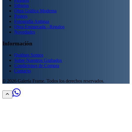
Piranesi
Dibujos
Obra Gráfica Moderna
Posters
Fotografía Antigua
Obra Enmarcada - Regalos
Novedades
Información
Quiénes Somos
Sobre Nuestros Grabados
Condiciones de Compra
Contacto
©
2026
Galería Frame. Todos los derechos reservados.