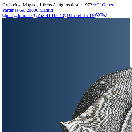
Grabados, Mapas y Libros Antiguos desde 1973
|
C/ General
Pardiñas 69, 28006 Madrid
info@frame.es
652 41 03 78
915 64 15 19
|