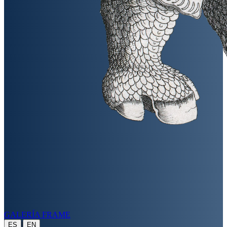
GALERÍA FRAME
|
ES
EN