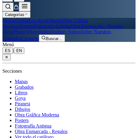
Categorías
Mapas
Grabados
Libros
Dibujos
Obra Gráfica
Moderna
Posters
Fotografía Antigua
Obra Enmarcada - Regalos
Goya
Piranesi
Novedades
Quiénes Somos
Sobre Nuestros
Grabados
Contacto
Buscar
…
Menú
|
ES
EN
✕
Secciones
Mapas
Grabados
Libros
Goya
Piranesi
Dibujos
Obra Gráfica Moderna
Posters
Fotografía Antigua
Obra Enmarcada - Regalos
Ver todo el catálogo