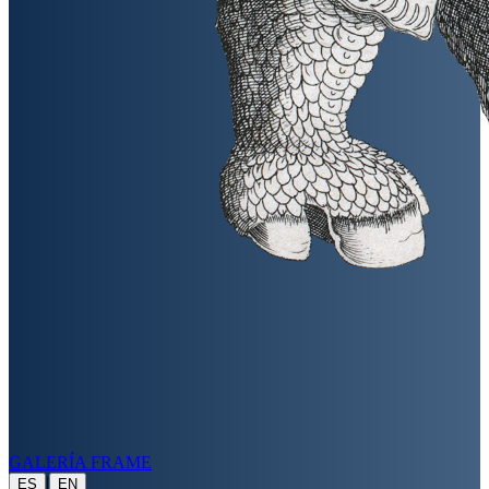
GALERÍA FRAME
|
ES
EN