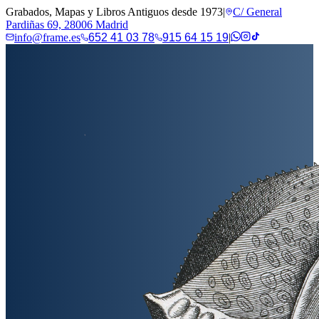
Grabados, Mapas y Libros Antiguos desde 1973
|
C/ General
Pardiñas 69, 28006 Madrid
info@frame.es
652 41 03 78
915 64 15 19
|