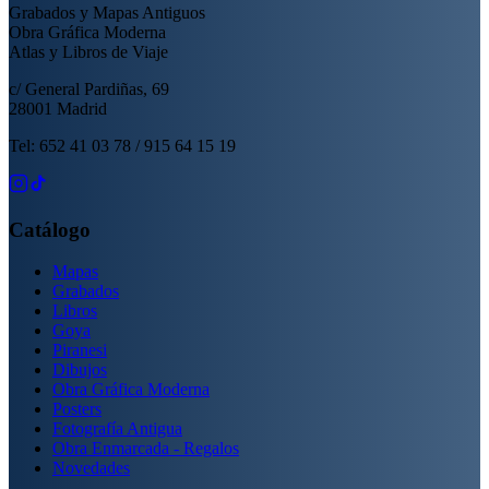
Grabados y Mapas Antiguos
Obra Gráfica Moderna
Atlas y Libros de Viaje
c/ General Pardiñas, 69
28001 Madrid
Tel: 652 41 03 78 / 915 64 15 19
Catálogo
Mapas
Grabados
Libros
Goya
Piranesi
Dibujos
Obra Gráfica Moderna
Posters
Fotografía Antigua
Obra Enmarcada - Regalos
Novedades