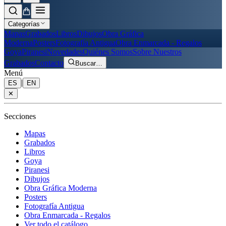
Categorías
Mapas
Grabados
Libros
Dibujos
Obra Gráfica
Moderna
Posters
Fotografía Antigua
Obra Enmarcada - Regalos
Goya
Piranesi
Novedades
Quiénes Somos
Sobre Nuestros
Grabados
Contacto
Buscar
…
Menú
|
ES
EN
✕
Secciones
Mapas
Grabados
Libros
Goya
Piranesi
Dibujos
Obra Gráfica Moderna
Posters
Fotografía Antigua
Obra Enmarcada - Regalos
Ver todo el catálogo