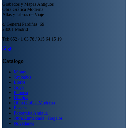
Grabados y Mapas Antiguos
Obra Gráfica Moderna
Atlas y Libros de Viaje
c/ General Pardiñas, 69
28001 Madrid
Tel: 652 41 03 78 / 915 64 15 19
Catálogo
Mapas
Grabados
Libros
Goya
Piranesi
Dibujos
Obra Gráfica Moderna
Posters
Fotografía Antigua
Obra Enmarcada - Regalos
Novedades