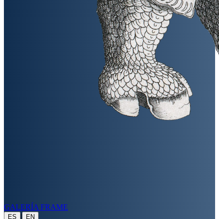
GALERÍA FRAME
|
ES
EN