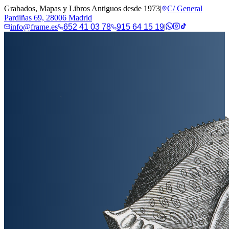
Grabados, Mapas y Libros Antiguos desde 1973
|
C/ General
Pardiñas 69, 28006 Madrid
info@frame.es
652 41 03 78
915 64 15 19
|