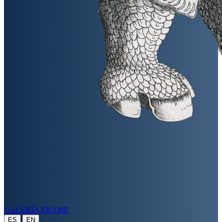
GALERÍA FRAME
|
ES
EN