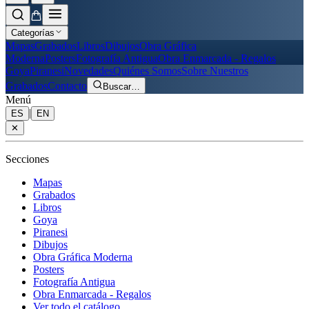
Categorías
Mapas
Grabados
Libros
Dibujos
Obra Gráfica
Moderna
Posters
Fotografía Antigua
Obra Enmarcada - Regalos
Goya
Piranesi
Novedades
Quiénes Somos
Sobre Nuestros
Grabados
Contacto
Buscar
…
Menú
|
ES
EN
✕
Secciones
Mapas
Grabados
Libros
Goya
Piranesi
Dibujos
Obra Gráfica Moderna
Posters
Fotografía Antigua
Obra Enmarcada - Regalos
Ver todo el catálogo