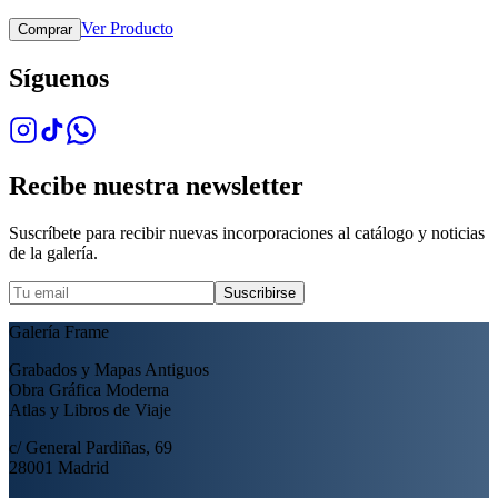
Ver Producto
Comprar
Síguenos
Recibe nuestra newsletter
Suscríbete para recibir nuevas incorporaciones al catálogo y noticias
de la galería.
Suscribirse
Galería Frame
Grabados y Mapas Antiguos
Obra Gráfica Moderna
Atlas y Libros de Viaje
c/ General Pardiñas, 69
28001 Madrid