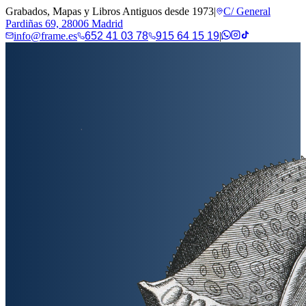
Grabados, Mapas y Libros Antiguos desde 1973
|
C/ General
Pardiñas 69, 28006 Madrid
info@frame.es
652 41 03 78
915 64 15 19
|