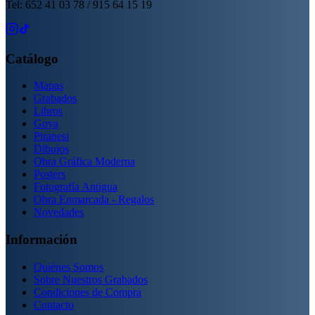
Tel: 652 41 03 78 / 915 64 15 19
Catálogo
Mapas
Grabados
Libros
Goya
Piranesi
Dibujos
Obra Gráfica Moderna
Posters
Fotografía Antigua
Obra Enmarcada - Regalos
Novedades
Información
Quiénes Somos
Sobre Nuestros Grabados
Condiciones de Compra
Contacto