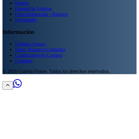
Posters
Fotografía Antigua
Obra Enmarcada - Regalos
Novedades
Información
Quiénes Somos
Sobre Nuestros Grabados
Condiciones de Compra
Contacto
©
2026
Galería Frame. Todos los derechos reservados.