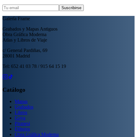
Suscribirse
Galería Frame
Grabados y Mapas Antiguos
Obra Gráfica Moderna
Atlas y Libros de Viaje
c/ General Pardiñas, 69
28001 Madrid
Tel: 652 41 03 78 / 915 64 15 19
Catálogo
Mapas
Grabados
Libros
Goya
Piranesi
Dibujos
Obra Gráfica Moderna