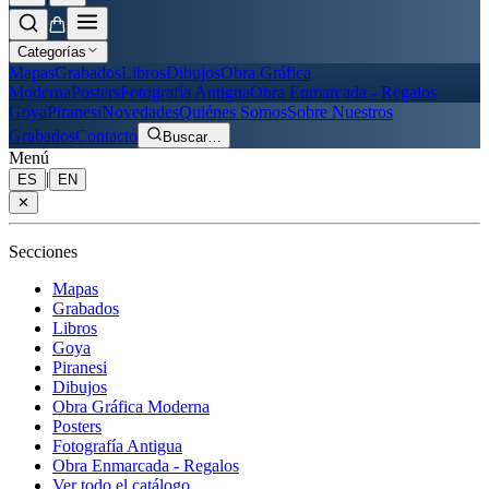
Categorías
Mapas
Grabados
Libros
Dibujos
Obra Gráfica
Moderna
Posters
Fotografía Antigua
Obra Enmarcada - Regalos
Goya
Piranesi
Novedades
Quiénes Somos
Sobre Nuestros
Grabados
Contacto
Buscar
…
Menú
|
ES
EN
✕
Secciones
Mapas
Grabados
Libros
Goya
Piranesi
Dibujos
Obra Gráfica Moderna
Posters
Fotografía Antigua
Obra Enmarcada - Regalos
Ver todo el catálogo