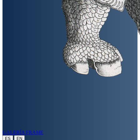
GALERÍA FRAME
|
ES
EN