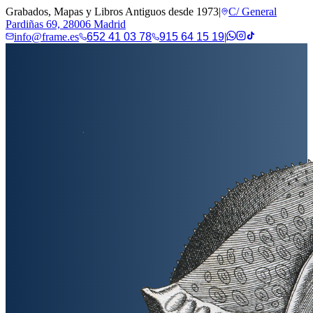
Grabados, Mapas y Libros Antiguos desde 1973
|
C/ General
Pardiñas 69, 28006 Madrid
info@frame.es
652 41 03 78
915 64 15 19
|