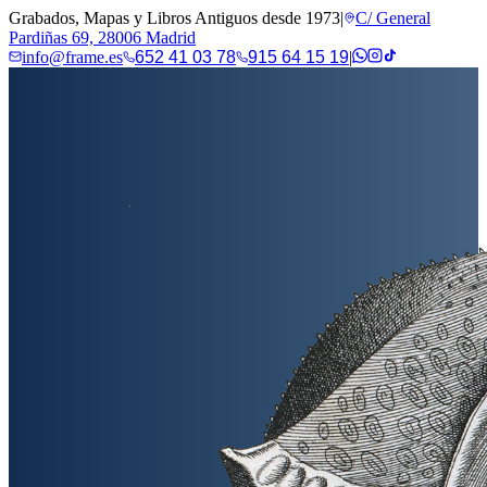
Grabados, Mapas y Libros Antiguos desde 1973
|
C/ General
Pardiñas 69, 28006 Madrid
info@frame.es
652 41 03 78
915 64 15 19
|