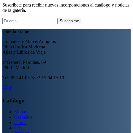
Suscríbete para recibir nuevas incorporaciones al catálogo y noticias
de la galería.
Suscribirse
Galería Frame
Grabados y Mapas Antiguos
Obra Gráfica Moderna
Atlas y Libros de Viaje
c/ General Pardiñas, 69
28001 Madrid
Tel: 652 41 03 78 / 915 64 15 19
Catálogo
Mapas
Grabados
Libros
Goya