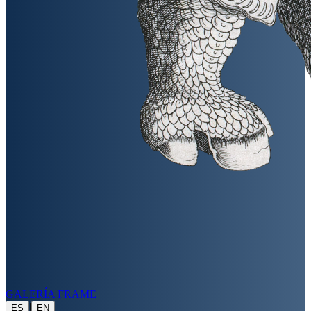
GALERÍA FRAME
|
ES
EN