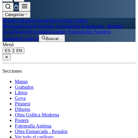
Categorías
Mapas
Grabados
Libros
Dibujos
Obra Gráfica
Moderna
Posters
Fotografía Antigua
Obra Enmarcada - Regalos
Goya
Piranesi
Novedades
Quiénes Somos
Sobre Nuestros
Grabados
Contacto
Buscar
…
Menú
|
ES
EN
✕
Secciones
Mapas
Grabados
Libros
Goya
Piranesi
Dibujos
Obra Gráfica Moderna
Posters
Fotografía Antigua
Obra Enmarcada - Regalos
Ver todo el catálogo