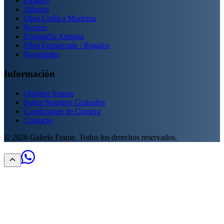
Piranesi
Dibujos
Obra Gráfica Moderna
Posters
Fotografía Antigua
Obra Enmarcada - Regalos
Novedades
Información
Quiénes Somos
Sobre Nuestros Grabados
Condiciones de Compra
Contacto
©
2026
Galería Frame. Todos los derechos reservados.