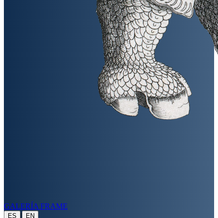
GALERÍA FRAME
|
ES
EN