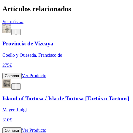
Artículos relacionados
Ver más →
Provincia de Vizcaya
Coello y Quesada, Francisco de
275
€
Ver Producto
Comprar
Island of Tortosa / Isla de Tortosa [Tartús o Tartous]
Mayer, Luigi
310
€
Ver Producto
Comprar