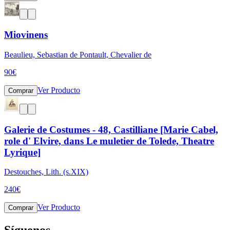
Miovinens
Beaulieu, Sebastian de Pontault, Chevalier de
90
€
Ver Producto
Comprar
Galerie de Costumes - 48, Castilliane [Marie Cabel,
role d' Elvire, dans Le muletier de Tolede, Theatre
Lyrique]
Destouches, Lith. (s.XIX)
240
€
Ver Producto
Comprar