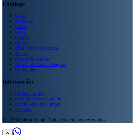
Catálogo
Mapas
Grabados
Libros
Goya
Piranesi
Dibujos
Obra Gráfica Moderna
Posters
Fotografía Antigua
Obra Enmarcada - Regalos
Novedades
Información
Quiénes Somos
Sobre Nuestros Grabados
Condiciones de Compra
Contacto
©
2026
Galería Frame. Todos los derechos reservados.