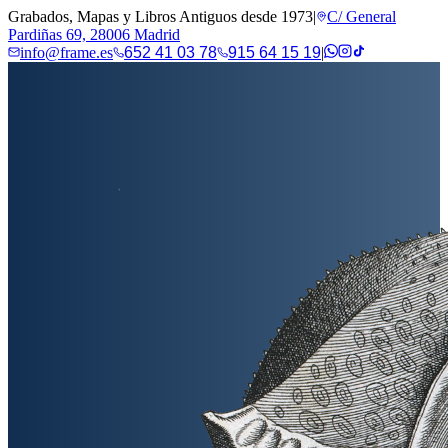
Grabados, Mapas y Libros Antiguos desde 1973
|
C/ General
Pardiñas 69, 28006 Madrid
info@frame.es
652 41 03 78
915 64 15 19
|