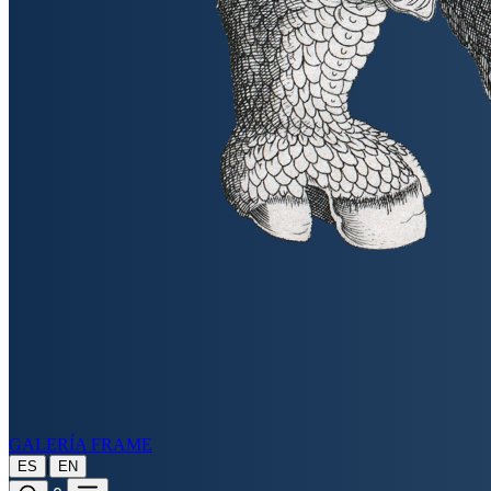
GALERÍA FRAME
|
ES
EN