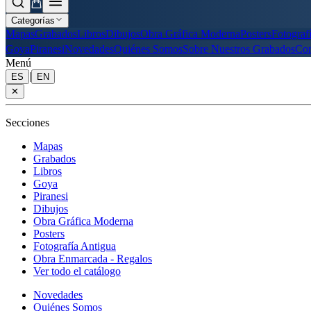
Categorías
Mapas
Grabados
Libros
Dibujos
Obra Gráfica Moderna
Posters
Fotograf
Goya
Piranesi
Novedades
Quiénes Somos
Sobre Nuestros Grabados
Con
Menú
|
ES
EN
✕
Secciones
Mapas
Grabados
Libros
Goya
Piranesi
Dibujos
Obra Gráfica Moderna
Posters
Fotografía Antigua
Obra Enmarcada - Regalos
Ver todo el catálogo
Novedades
Quiénes Somos