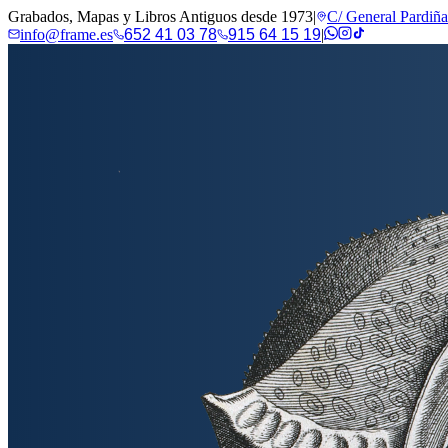
Grabados, Mapas y Libros Antiguos desde 1973
|
C/ General Pardiñ
info@frame.es
652 41 03 78
915 64 15 19
|