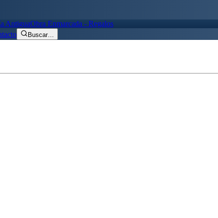
ía Antigua
Obra Enmarcada - Regalos
tacto
Buscar
…