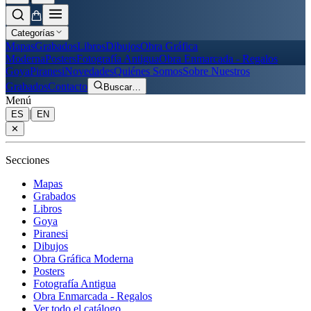
Categorías
Mapas
Grabados
Libros
Dibujos
Obra Gráfica
Moderna
Posters
Fotografía Antigua
Obra Enmarcada - Regalos
Goya
Piranesi
Novedades
Quiénes Somos
Sobre Nuestros
Grabados
Contacto
Buscar
…
Menú
|
ES
EN
✕
Secciones
Mapas
Grabados
Libros
Goya
Piranesi
Dibujos
Obra Gráfica Moderna
Posters
Fotografía Antigua
Obra Enmarcada - Regalos
Ver todo el catálogo