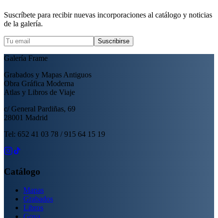
Suscríbete para recibir nuevas incorporaciones al catálogo y noticias
de la galería.
Suscribirse
Galería Frame
Grabados y Mapas Antiguos
Obra Gráfica Moderna
Atlas y Libros de Viaje
c/ General Pardiñas, 69
28001 Madrid
Tel: 652 41 03 78 / 915 64 15 19
Catálogo
Mapas
Grabados
Libros
Goya