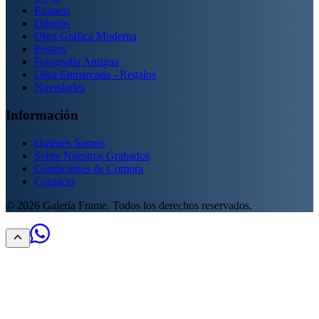
Piranesi
Dibujos
Obra Gráfica Moderna
Posters
Fotografía Antigua
Obra Enmarcada - Regalos
Novedades
Información
Quiénes Somos
Sobre Nuestros Grabados
Condiciones de Compra
Contacto
©
2026
Galería Frame. Todos los derechos reservados.