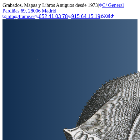
Grabados, Mapas y Libros Antiguos desde 1973
|
C/ General
Pardiñas 69, 28006 Madrid
info@frame.es
652 41 03 78
915 64 15 19
|