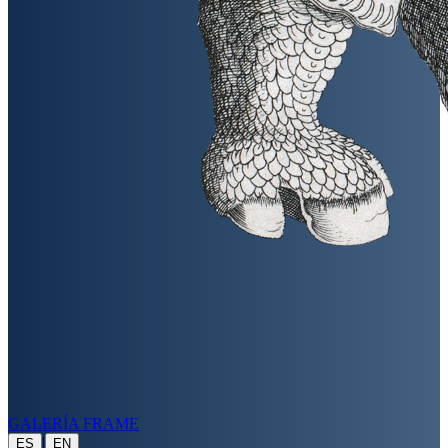
GALERÍA FRAME
|
ES
EN