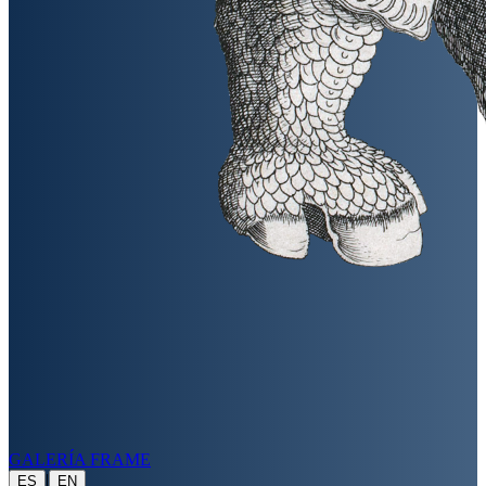
GALERÍA FRAME
|
ES
EN