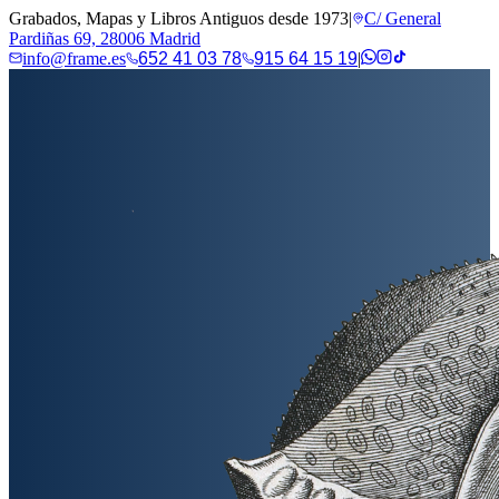
Grabados, Mapas y Libros Antiguos desde 1973
|
C/ General
Pardiñas 69, 28006 Madrid
info@frame.es
652 41 03 78
915 64 15 19
|