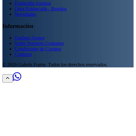
Fotografía Antigua
Obra Enmarcada - Regalos
Novedades
Información
Quiénes Somos
Sobre Nuestros Grabados
Condiciones de Compra
Contacto
©
2026
Galería Frame. Todos los derechos reservados.