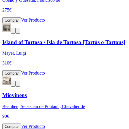
Coello y Quesada, Francisco de
275
€
Ver Producto
Comprar
Island of Tortosa / Isla de Tortosa [Tartús o Tartous]
Mayer, Luigi
310
€
Ver Producto
Comprar
Miovinens
Beaulieu, Sebastian de Pontault, Chevalier de
90
€
Ver Producto
Comprar