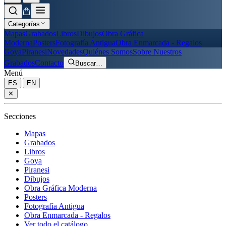
Categorías
Mapas
Grabados
Libros
Dibujos
Obra Gráfica
Moderna
Posters
Fotografía Antigua
Obra Enmarcada - Regalos
Goya
Piranesi
Novedades
Quiénes Somos
Sobre Nuestros
Grabados
Contacto
Buscar
…
Menú
|
ES
EN
✕
Secciones
Mapas
Grabados
Libros
Goya
Piranesi
Dibujos
Obra Gráfica Moderna
Posters
Fotografía Antigua
Obra Enmarcada - Regalos
Ver todo el catálogo