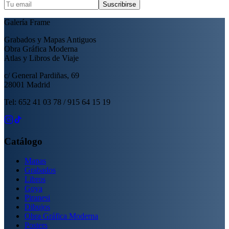
Suscribirse
Galería Frame
Grabados y Mapas Antiguos
Obra Gráfica Moderna
Atlas y Libros de Viaje
c/ General Pardiñas, 69
28001 Madrid
Tel: 652 41 03 78 / 915 64 15 19
Catálogo
Mapas
Grabados
Libros
Goya
Piranesi
Dibujos
Obra Gráfica Moderna
Posters