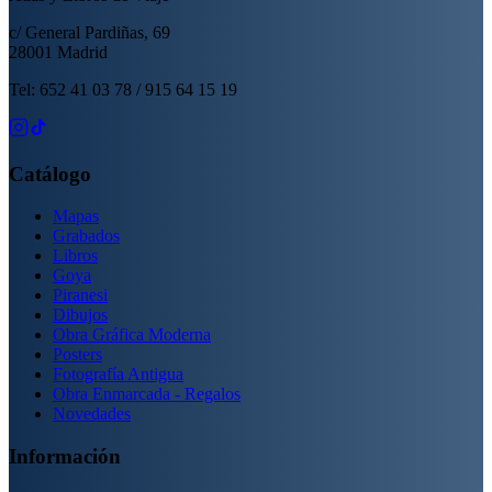
c/ General Pardiñas, 69
28001 Madrid
Tel: 652 41 03 78 / 915 64 15 19
Catálogo
Mapas
Grabados
Libros
Goya
Piranesi
Dibujos
Obra Gráfica Moderna
Posters
Fotografía Antigua
Obra Enmarcada - Regalos
Novedades
Información