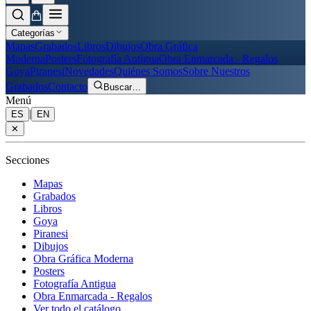
Categorías
Mapas
Grabados
Libros
Dibujos
Obra Gráfica
Moderna
Posters
Fotografía Antigua
Obra Enmarcada - Regalos
Goya
Piranesi
Novedades
Quiénes Somos
Sobre Nuestros
Grabados
Contacto
Buscar
…
Menú
|
ES
EN
✕
Secciones
Mapas
Grabados
Libros
Goya
Piranesi
Dibujos
Obra Gráfica Moderna
Posters
Fotografía Antigua
Obra Enmarcada - Regalos
Ver todo el catálogo