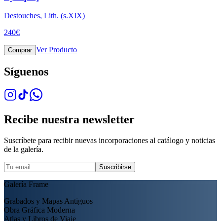
Destouches, Lith. (s.XIX)
240
€
Ver Producto
Comprar
Síguenos
Recibe nuestra newsletter
Suscríbete para recibir nuevas incorporaciones al catálogo y noticias
de la galería.
Suscribirse
Galería Frame
Grabados y Mapas Antiguos
Obra Gráfica Moderna
Atlas y Libros de Viaje