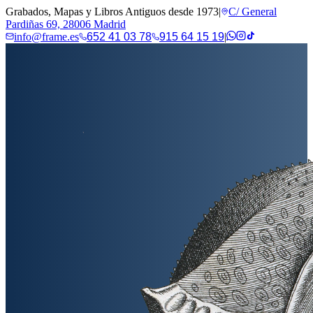
Grabados, Mapas y Libros Antiguos desde 1973
|
C/ General
Pardiñas 69, 28006 Madrid
info@frame.es
652 41 03 78
915 64 15 19
|