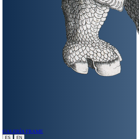
GALERÍA FRAME
|
ES
EN