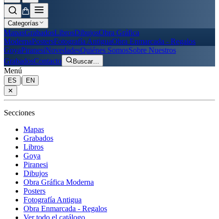
Categorías
Mapas
Grabados
Libros
Dibujos
Obra Gráfica
Moderna
Posters
Fotografía Antigua
Obra Enmarcada - Regalos
Goya
Piranesi
Novedades
Quiénes Somos
Sobre Nuestros
Grabados
Contacto
Buscar
…
Menú
|
ES
EN
✕
Secciones
Mapas
Grabados
Libros
Goya
Piranesi
Dibujos
Obra Gráfica Moderna
Posters
Fotografía Antigua
Obra Enmarcada - Regalos
Ver todo el catálogo