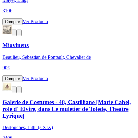
Mayer, Luigi
310
€
Ver Producto
Comprar
Miovinens
Beaulieu, Sebastian de Pontault, Chevalier de
90
€
Ver Producto
Comprar
Galerie de Costumes - 48, Castilliane [Marie Cabel,
role d' Elvire, dans Le muletier de Tolede, Theatre
Lyrique]
Destouches, Lith. (s.XIX)
240
€