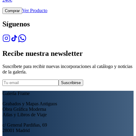
Ver Producto
Comprar
Síguenos
Recibe nuestra newsletter
Suscríbete para recibir nuevas incorporaciones al catálogo y noticias
de la galería.
Suscribirse
Galería Frame
Grabados y Mapas Antiguos
Obra Gráfica Moderna
Atlas y Libros de Viaje
c/ General Pardiñas, 69
28001 Madrid