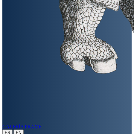
GALERÍA FRAME
|
ES
EN