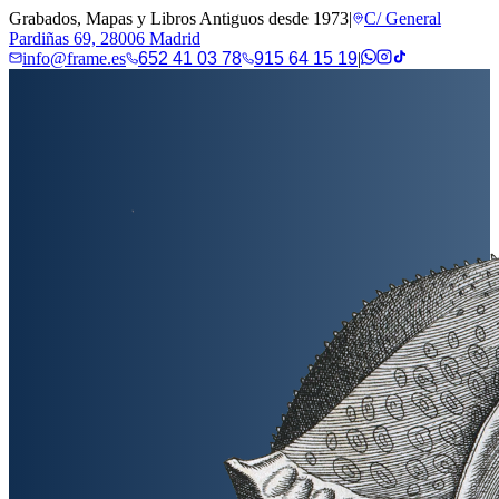
Grabados, Mapas y Libros Antiguos desde 1973
|
C/ General
Pardiñas 69, 28006 Madrid
info@frame.es
652 41 03 78
915 64 15 19
|