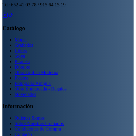
Tel: 652 41 03 78 / 915 64 15 19
Catálogo
Mapas
Grabados
Libros
Goya
Piranesi
Dibujos
Obra Gráfica Moderna
Posters
Fotografía Antigua
Obra Enmarcada - Regalos
Novedades
Información
Quiénes Somos
Sobre Nuestros Grabados
Condiciones de Compra
Contacto