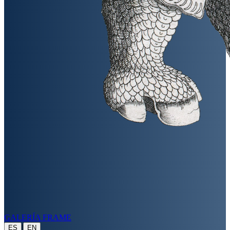
GALERÍA FRAME
|
ES
EN