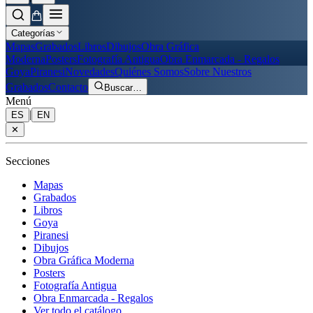
Categorías
Mapas
Grabados
Libros
Dibujos
Obra Gráfica
Moderna
Posters
Fotografía Antigua
Obra Enmarcada - Regalos
Goya
Piranesi
Novedades
Quiénes Somos
Sobre Nuestros
Grabados
Contacto
Buscar
…
Menú
|
ES
EN
✕
Secciones
Mapas
Grabados
Libros
Goya
Piranesi
Dibujos
Obra Gráfica Moderna
Posters
Fotografía Antigua
Obra Enmarcada - Regalos
Ver todo el catálogo