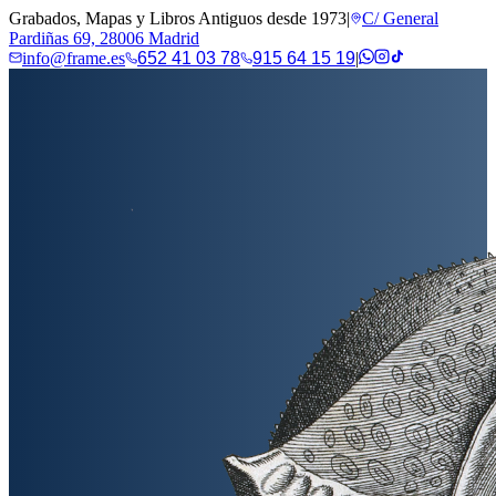
Grabados, Mapas y Libros Antiguos desde 1973
|
C/ General
Pardiñas 69, 28006 Madrid
info@frame.es
652 41 03 78
915 64 15 19
|