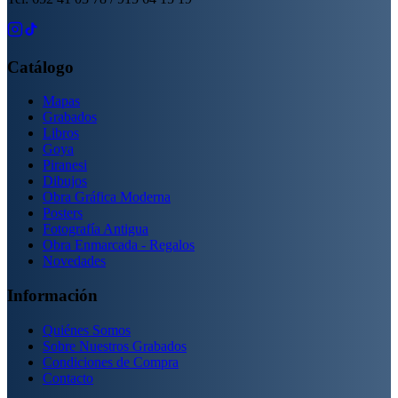
Catálogo
Mapas
Grabados
Libros
Goya
Piranesi
Dibujos
Obra Gráfica Moderna
Posters
Fotografía Antigua
Obra Enmarcada - Regalos
Novedades
Información
Quiénes Somos
Sobre Nuestros Grabados
Condiciones de Compra
Contacto