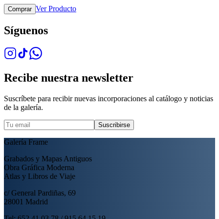
Ver Producto
Comprar
Síguenos
Recibe nuestra newsletter
Suscríbete para recibir nuevas incorporaciones al catálogo y noticias
de la galería.
Suscribirse
Galería Frame
Grabados y Mapas Antiguos
Obra Gráfica Moderna
Atlas y Libros de Viaje
c/ General Pardiñas, 69
28001 Madrid
Tel: 652 41 03 78 / 915 64 15 19