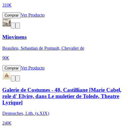
310
€
Ver Producto
Comprar
Miovinens
Beaulieu, Sebastian de Pontault, Chevalier de
90
€
Ver Producto
Comprar
Galerie de Costumes - 48, Castilliane [Marie Cabel,
role d' Elvire, dans Le muletier de Tolede, Theatre
Lyrique]
Destouches, Lith. (s.XIX)
240
€