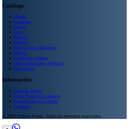
Catálogo
Mapas
Grabados
Libros
Goya
Piranesi
Dibujos
Obra Gráfica Moderna
Posters
Fotografía Antigua
Obra Enmarcada - Regalos
Novedades
Información
Quiénes Somos
Sobre Nuestros Grabados
Condiciones de Compra
Contacto
©
2026
Galería Frame. Todos los derechos reservados.