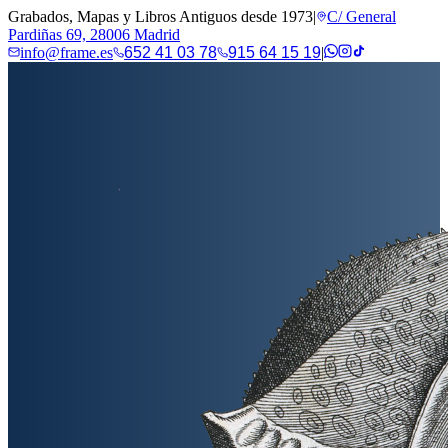
Grabados, Mapas y Libros Antiguos desde 1973
|
C/ General
Pardiñas 69, 28006 Madrid
info@frame.es
652 41 03 78
915 64 15 19
|