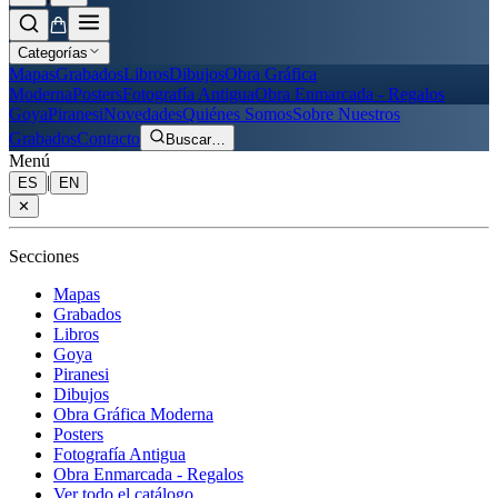
Categorías
Mapas
Grabados
Libros
Dibujos
Obra Gráfica
Moderna
Posters
Fotografía Antigua
Obra Enmarcada - Regalos
Goya
Piranesi
Novedades
Quiénes Somos
Sobre Nuestros
Grabados
Contacto
Buscar
…
Menú
|
ES
EN
✕
Secciones
Mapas
Grabados
Libros
Goya
Piranesi
Dibujos
Obra Gráfica Moderna
Posters
Fotografía Antigua
Obra Enmarcada - Regalos
Ver todo el catálogo