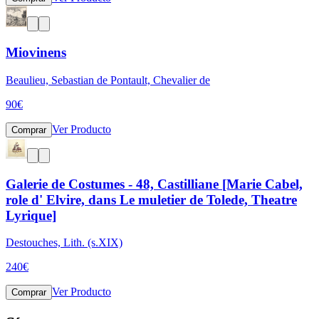
Miovinens
Beaulieu, Sebastian de Pontault, Chevalier de
90
€
Ver Producto
Comprar
Galerie de Costumes - 48, Castilliane [Marie Cabel,
role d' Elvire, dans Le muletier de Tolede, Theatre
Lyrique]
Destouches, Lith. (s.XIX)
240
€
Ver Producto
Comprar