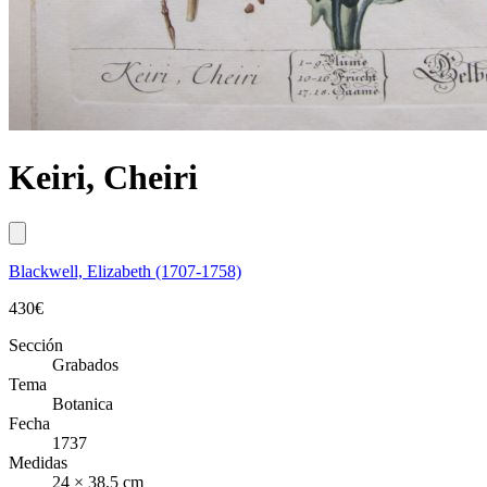
Keiri, Cheiri
Blackwell, Elizabeth (1707-1758)
430
€
Sección
Grabados
Tema
Botanica
Fecha
1737
Medidas
24 × 38,5 cm