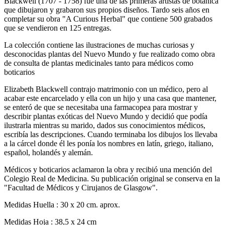
Blackwell (1707 - 1758) fue una de las primeras artistas de botanica
que dibujaron y grabaron sus propios diseños. Tardo seis años en
completar su obra "A Curious Herbal" que contiene 500 grabados
que se vendieron en 125 entregas.
La colección contiene las ilustraciones de muchas curiosas y
desconocidas plantas del Nuevo Mundo y fue realizado como obra
de consulta de plantas medicinales tanto para médicos como
boticarios
Elizabeth Blackwell contrajo matrimonio con un médico, pero al
acabar este encarcelado y ella con un hijo y una casa que mantener,
se enteró de que se necesitaba una farmacopea para mostrar y
describir plantas exóticas del Nuevo Mundo y decidió que podía
ilustrarla mientras su marido, dados sus conocimientos médicos,
escribía las descripciones. Cuando terminaba los dibujos los llevaba
a la cárcel donde él les ponía los nombres en latín, griego, italiano,
español, holandés y alemán.
Médicos y boticarios aclamaron la obra y recibió una mención del
Colegio Real de Medicina. Su publicación original se conserva en la
"Facultad de Médicos y Cirujanos de Glasgow".
Medidas Huella : 30 x 20 cm. aprox.
Medidas Hoja : 38,5 x 24 cm