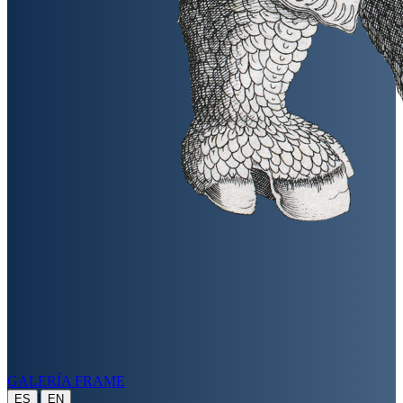
GALERÍA FRAME
|
ES
EN