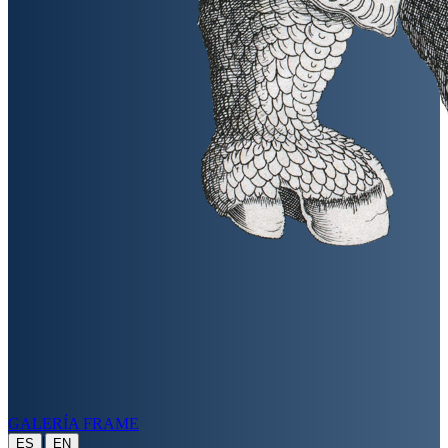
GALERÍA FRAME
|
ES
EN