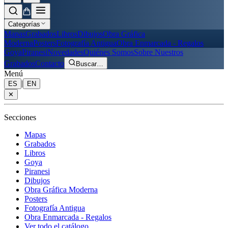
Categorías
Mapas
Grabados
Libros
Dibujos
Obra Gráfica
Moderna
Posters
Fotografía Antigua
Obra Enmarcada - Regalos
Goya
Piranesi
Novedades
Quiénes Somos
Sobre Nuestros
Grabados
Contacto
Buscar
…
Menú
|
ES
EN
✕
Secciones
Mapas
Grabados
Libros
Goya
Piranesi
Dibujos
Obra Gráfica Moderna
Posters
Fotografía Antigua
Obra Enmarcada - Regalos
Ver todo el catálogo