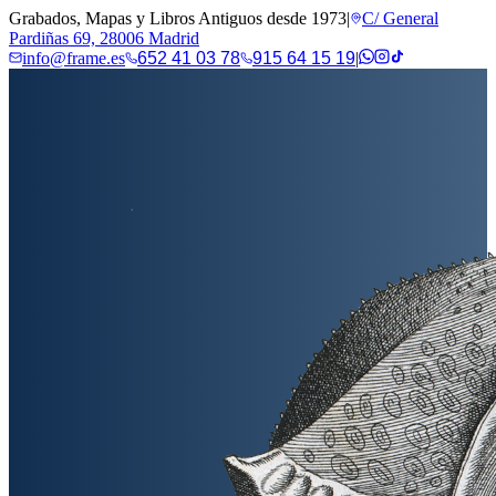
Grabados, Mapas y Libros Antiguos desde 1973
|
C/ General
Pardiñas 69, 28006 Madrid
info@frame.es
652 41 03 78
915 64 15 19
|