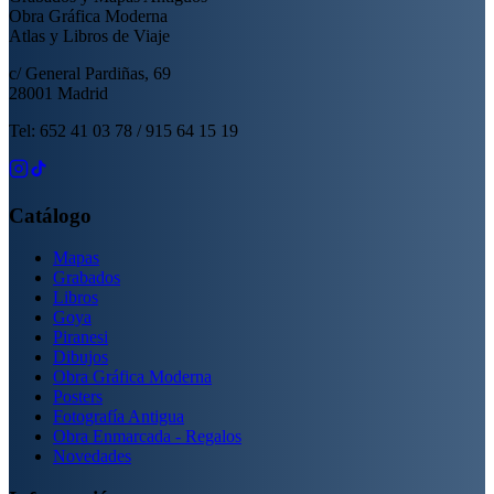
Obra Gráfica Moderna
Atlas y Libros de Viaje
c/ General Pardiñas, 69
28001 Madrid
Tel: 652 41 03 78 / 915 64 15 19
Catálogo
Mapas
Grabados
Libros
Goya
Piranesi
Dibujos
Obra Gráfica Moderna
Posters
Fotografía Antigua
Obra Enmarcada - Regalos
Novedades