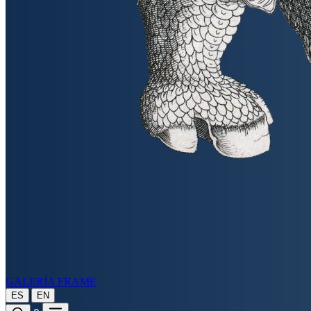
GALERÍA FRAME
|
ES
EN