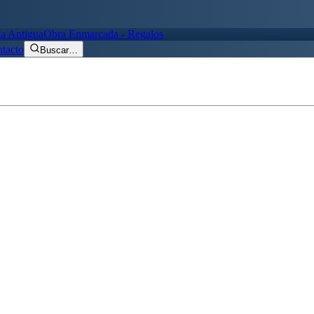
ía Antigua
Obra Enmarcada - Regalos
tacto
Buscar
…