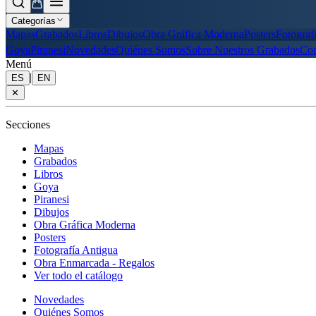
Categorías
Mapas
Grabados
Libros
Dibujos
Obra Gráfica Moderna
Posters
Fotograf
Goya
Piranesi
Novedades
Quiénes Somos
Sobre Nuestros Grabados
Con
Menú
|
ES
EN
✕
Secciones
Mapas
Grabados
Libros
Goya
Piranesi
Dibujos
Obra Gráfica Moderna
Posters
Fotografía Antigua
Obra Enmarcada - Regalos
Ver todo el catálogo
Novedades
Quiénes Somos