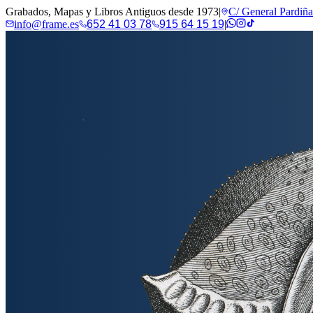
Grabados, Mapas y Libros Antiguos desde 1973
|
C/ General Pardiñ
info@frame.es
652 41 03 78
915 64 15 19
|