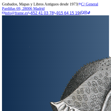
Grabados, Mapas y Libros Antiguos desde 1973
|
C/ General
Pardiñas 69, 28006 Madrid
info@frame.es
652 41 03 78
915 64 15 19
|