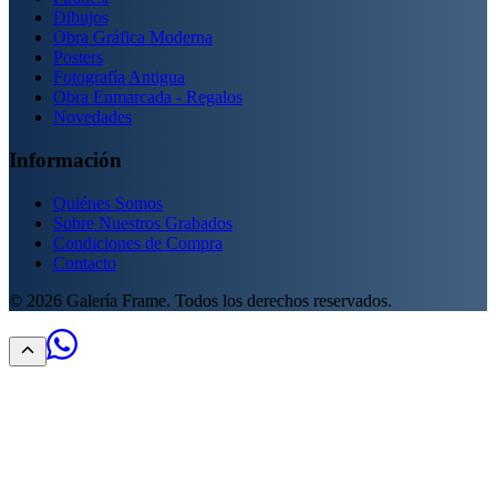
Dibujos
Obra Gráfica Moderna
Posters
Fotografía Antigua
Obra Enmarcada - Regalos
Novedades
Información
Quiénes Somos
Sobre Nuestros Grabados
Condiciones de Compra
Contacto
©
2026
Galería Frame. Todos los derechos reservados.