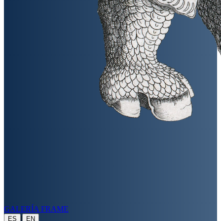
GALERÍA FRAME
|
ES
EN