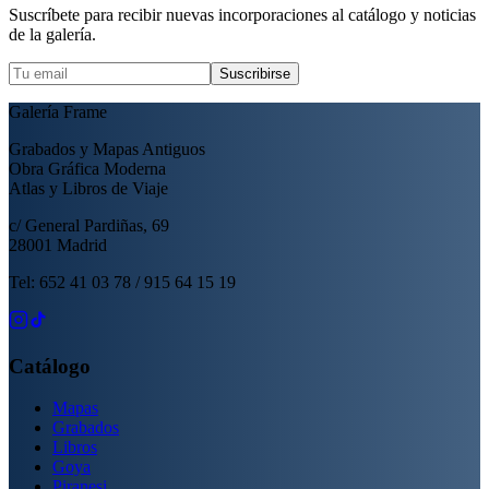
Suscríbete para recibir nuevas incorporaciones al catálogo y noticias
de la galería.
Suscribirse
Galería Frame
Grabados y Mapas Antiguos
Obra Gráfica Moderna
Atlas y Libros de Viaje
c/ General Pardiñas, 69
28001 Madrid
Tel: 652 41 03 78 / 915 64 15 19
Catálogo
Mapas
Grabados
Libros
Goya
Piranesi