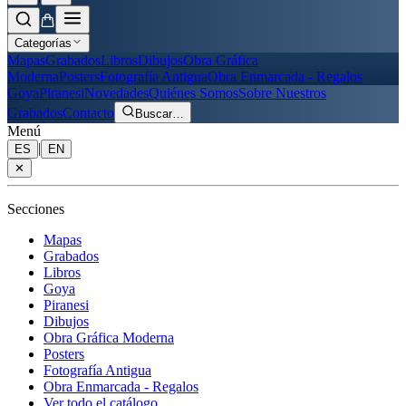
Categorías
Mapas
Grabados
Libros
Dibujos
Obra Gráfica
Moderna
Posters
Fotografía Antigua
Obra Enmarcada - Regalos
Goya
Piranesi
Novedades
Quiénes Somos
Sobre Nuestros
Grabados
Contacto
Buscar
…
Menú
|
ES
EN
✕
Secciones
Mapas
Grabados
Libros
Goya
Piranesi
Dibujos
Obra Gráfica Moderna
Posters
Fotografía Antigua
Obra Enmarcada - Regalos
Ver todo el catálogo