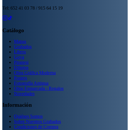
Tel: 652 41 03 78 / 915 64 15 19
Catálogo
Mapas
Grabados
Libros
Goya
Piranesi
Dibujos
Obra Gráfica Moderna
Posters
Fotografía Antigua
Obra Enmarcada - Regalos
Novedades
Información
Quiénes Somos
Sobre Nuestros Grabados
Condiciones de Compra