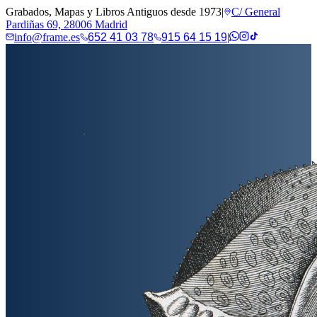
Grabados, Mapas y Libros Antiguos desde 1973
|
C/ General
Pardiñas 69, 28006 Madrid
info@frame.es
652 41 03 78
915 64 15 19
|