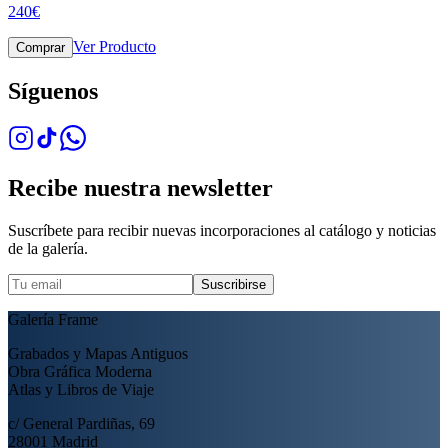
240
€
Ver Producto
Comprar
Síguenos
Recibe nuestra newsletter
Suscríbete para recibir nuevas incorporaciones al catálogo y noticias
de la galería.
Suscribirse
Galería Frame
Grabados y Mapas Antiguos
Obra Gráfica Moderna
Atlas y Libros de Viaje
c/ General Pardiñas, 69
28001 Madrid