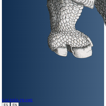
GALERÍA FRAME
|
ES
EN