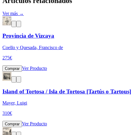
Artículos relacionados
Ver más →
Provincia de Vizcaya
Coello y Quesada, Francisco de
275
€
Ver Producto
Comprar
Island of Tortosa / Isla de Tortosa [Tartús o Tartous]
Mayer, Luigi
310
€
Ver Producto
Comprar