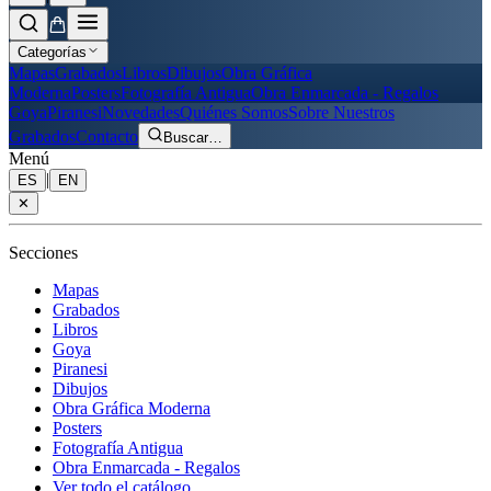
Categorías
Mapas
Grabados
Libros
Dibujos
Obra Gráfica
Moderna
Posters
Fotografía Antigua
Obra Enmarcada - Regalos
Goya
Piranesi
Novedades
Quiénes Somos
Sobre Nuestros
Grabados
Contacto
Buscar
…
Menú
|
ES
EN
✕
Secciones
Mapas
Grabados
Libros
Goya
Piranesi
Dibujos
Obra Gráfica Moderna
Posters
Fotografía Antigua
Obra Enmarcada - Regalos
Ver todo el catálogo