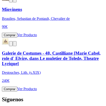
Miovinens
Beaulieu, Sebastian de Pontault, Chevalier de
90
€
Ver Producto
Comprar
Galerie de Costumes - 48, Castilliane [Marie Cabel,
role d' Elvire, dans Le muletier de Tolede, Theatre
Lyrique]
Destouches, Lith. (s.XIX)
240
€
Ver Producto
Comprar
Síguenos