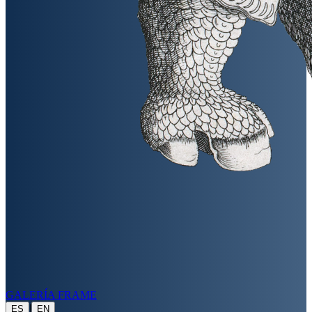
GALERÍA FRAME
|
ES
EN