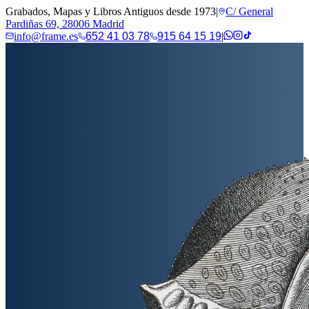
Grabados, Mapas y Libros Antiguos desde 1973
|
C/ General
Pardiñas 69, 28006 Madrid
info@frame.es
652 41 03 78
915 64 15 19
|