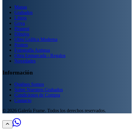
Mapas
Grabados
Libros
Goya
Piranesi
Dibujos
Obra Gráfica Moderna
Posters
Fotografía Antigua
Obra Enmarcada - Regalos
Novedades
Información
Quiénes Somos
Sobre Nuestros Grabados
Condiciones de Compra
Contacto
©
2026
Galería Frame. Todos los derechos reservados.