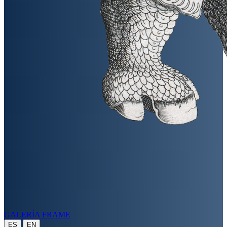
GALERÍA FRAME
|
ES
EN