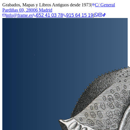
Grabados, Mapas y Libros Antiguos desde 1973
|
C/ General
Pardiñas 69, 28006 Madrid
info@frame.es
652 41 03 78
915 64 15 19
|