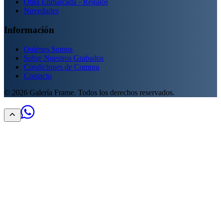
Obra Enmarcada - Regalos
Novedades
Información
Quiénes Somos
Sobre Nuestros Grabados
Condiciones de Compra
Contacto
©
2026
Galería Frame. Todos los derechos reservados.