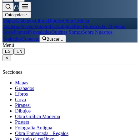
Categorías
Mapas
Grabados
Libros
Dibujos
Obra Gráfica
Moderna
Posters
Fotografía Antigua
Obra Enmarcada - Regalos
Goya
Piranesi
Novedades
Quiénes Somos
Sobre Nuestros
Grabados
Contacto
Buscar
…
Menú
|
ES
EN
✕
Secciones
Mapas
Grabados
Libros
Goya
Piranesi
Dibujos
Obra Gráfica Moderna
Posters
Fotografía Antigua
Obra Enmarcada - Regalos
Ver todo el catálogo