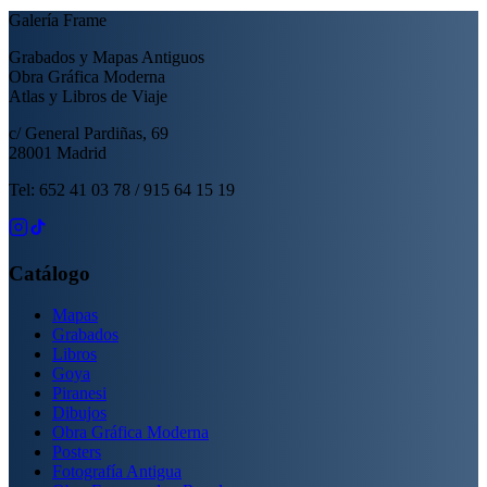
Galería Frame
Grabados y Mapas Antiguos
Obra Gráfica Moderna
Atlas y Libros de Viaje
c/ General Pardiñas, 69
28001 Madrid
Tel: 652 41 03 78 / 915 64 15 19
Catálogo
Mapas
Grabados
Libros
Goya
Piranesi
Dibujos
Obra Gráfica Moderna
Posters
Fotografía Antigua