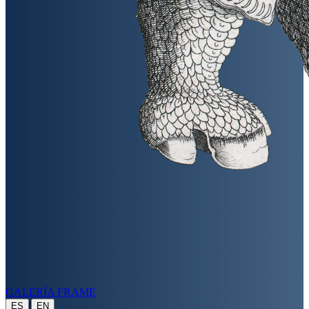
GALERÍA FRAME
|
ES
EN