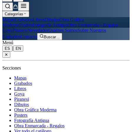
Categorías
Mapas
Grabados
Libros
Dibujos
Obra Gráfica
Moderna
Posters
Fotografía Antigua
Obra Enmarcada - Regalos
Goya
Piranesi
Novedades
Quiénes Somos
Sobre Nuestros
Grabados
Contacto
Buscar
…
Menú
|
ES
EN
✕
Secciones
Mapas
Grabados
Libros
Goya
Piranesi
Dibujos
Obra Gráfica Moderna
Posters
Fotografía Antigua
Obra Enmarcada - Regalos
Ver todo el catálogo