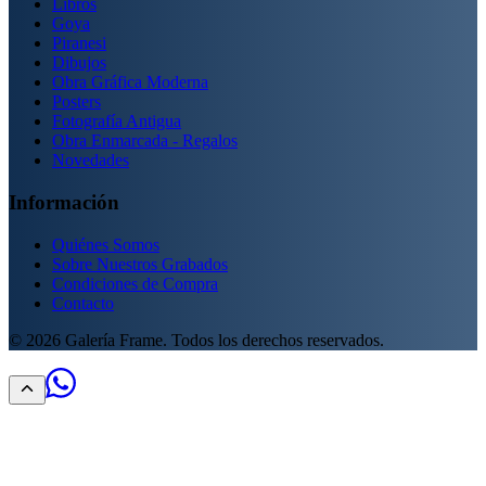
Libros
Goya
Piranesi
Dibujos
Obra Gráfica Moderna
Posters
Fotografía Antigua
Obra Enmarcada - Regalos
Novedades
Información
Quiénes Somos
Sobre Nuestros Grabados
Condiciones de Compra
Contacto
©
2026
Galería Frame. Todos los derechos reservados.