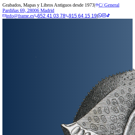
Grabados, Mapas y Libros Antiguos desde 1973
|
C/ General
Pardiñas 69, 28006 Madrid
info@frame.es
652 41 03 78
915 64 15 19
|