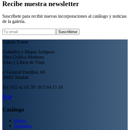
Recibe nuestra newsletter
Suscríbete para recibir nuevas incorporaciones al catálogo y noticias
de la galería.
Suscribirse
Galería Frame
Grabados y Mapas Antiguos
Obra Gráfica Moderna
Atlas y Libros de Viaje
c/ General Pardiñas, 69
28001 Madrid
Tel: 652 41 03 78 / 915 64 15 19
Catálogo
Mapas
Grabados