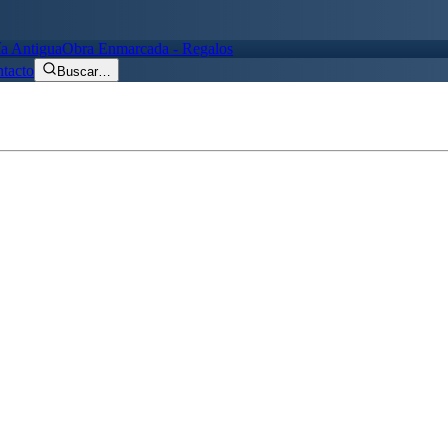
ía Antigua
Obra Enmarcada - Regalos
tacto
Buscar
…