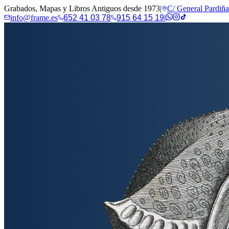
Grabados, Mapas y Libros Antiguos desde 1973
|
C/ General Pardiñ
info@frame.es
652 41 03 78
915 64 15 19
|