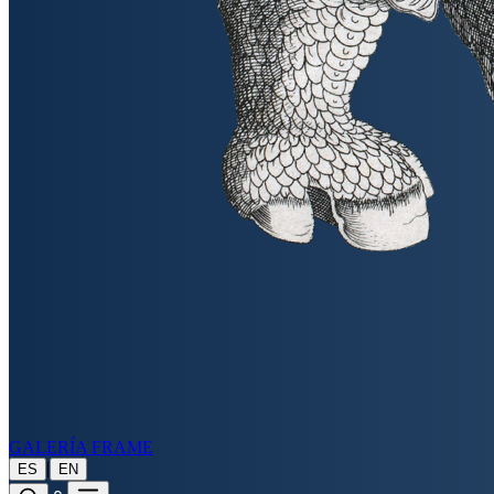
GALERÍA FRAME
|
ES
EN