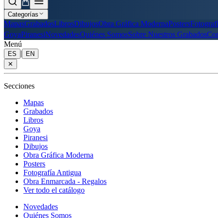
Categorías
Mapas
Grabados
Libros
Dibujos
Obra Gráfica Moderna
Posters
Fotograf
Goya
Piranesi
Novedades
Quiénes Somos
Sobre Nuestros Grabados
Con
Menú
|
ES
EN
✕
Secciones
Mapas
Grabados
Libros
Goya
Piranesi
Dibujos
Obra Gráfica Moderna
Posters
Fotografía Antigua
Obra Enmarcada - Regalos
Ver todo el catálogo
Novedades
Quiénes Somos