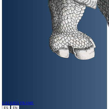
GALERÍA FRAME
|
ES
EN