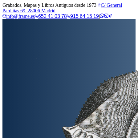
Grabados, Mapas y Libros Antiguos desde 1973
|
C/ General
Pardiñas 69, 28006 Madrid
info@frame.es
652 41 03 78
915 64 15 19
|