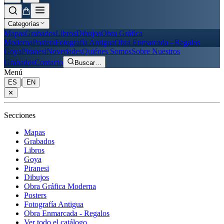
Categorías
Mapas
Grabados
Libros
Dibujos
Obra Gráfica
Moderna
Posters
Fotografía Antigua
Obra Enmarcada - Regalos
Goya
Piranesi
Novedades
Quiénes Somos
Sobre Nuestros
Grabados
Contacto
Buscar
…
Menú
|
ES
EN
✕
Secciones
Mapas
Grabados
Libros
Goya
Piranesi
Dibujos
Obra Gráfica Moderna
Posters
Fotografía Antigua
Obra Enmarcada - Regalos
Ver todo el catálogo