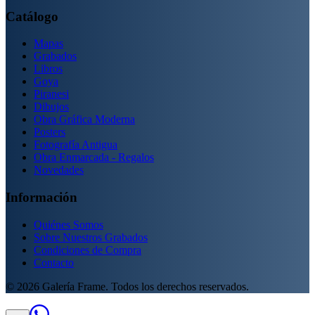
Catálogo
Mapas
Grabados
Libros
Goya
Piranesi
Dibujos
Obra Gráfica Moderna
Posters
Fotografía Antigua
Obra Enmarcada - Regalos
Novedades
Información
Quiénes Somos
Sobre Nuestros Grabados
Condiciones de Compra
Contacto
©
2026
Galería Frame. Todos los derechos reservados.