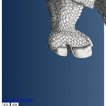
GALERÍA FRAME
|
ES
EN