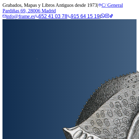
Grabados, Mapas y Libros Antiguos desde 1973
|
C/ General
Pardiñas 69, 28006 Madrid
info@frame.es
652 41 03 78
915 64 15 19
|