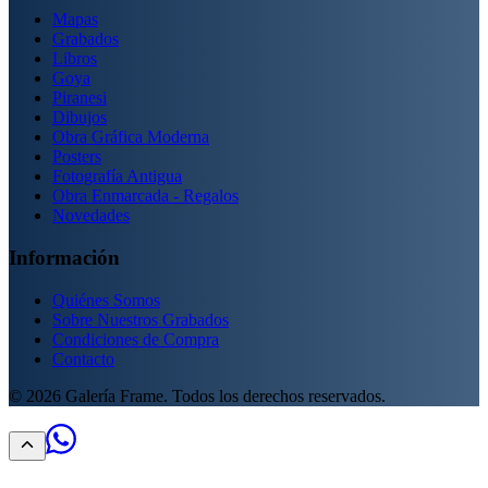
Mapas
Grabados
Libros
Goya
Piranesi
Dibujos
Obra Gráfica Moderna
Posters
Fotografía Antigua
Obra Enmarcada - Regalos
Novedades
Información
Quiénes Somos
Sobre Nuestros Grabados
Condiciones de Compra
Contacto
©
2026
Galería Frame. Todos los derechos reservados.