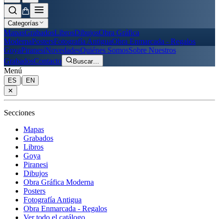
Categorías
Mapas
Grabados
Libros
Dibujos
Obra Gráfica
Moderna
Posters
Fotografía Antigua
Obra Enmarcada - Regalos
Goya
Piranesi
Novedades
Quiénes Somos
Sobre Nuestros
Grabados
Contacto
Buscar
…
Menú
|
ES
EN
✕
Secciones
Mapas
Grabados
Libros
Goya
Piranesi
Dibujos
Obra Gráfica Moderna
Posters
Fotografía Antigua
Obra Enmarcada - Regalos
Ver todo el catálogo