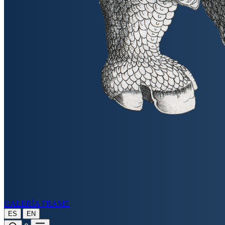
GALERÍA FRAME
|
ES
EN