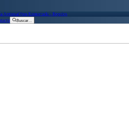
ía Antigua
Obra Enmarcada - Regalos
tacto
Buscar
…