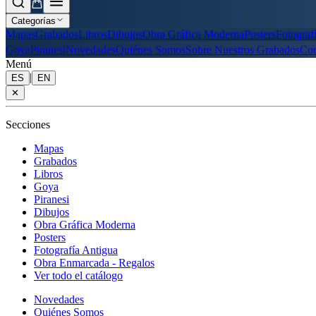
Categorías
Mapas
Grabados
Libros
Dibujos
Obra Gráfica Moderna
Posters
Fotograf
Goya
Piranesi
Novedades
Quiénes Somos
Sobre Nuestros Grabados
Con
Menú
|
ES
EN
✕
Secciones
Mapas
Grabados
Libros
Goya
Piranesi
Dibujos
Obra Gráfica Moderna
Posters
Fotografía Antigua
Obra Enmarcada - Regalos
Ver todo el catálogo
Novedades
Quiénes Somos