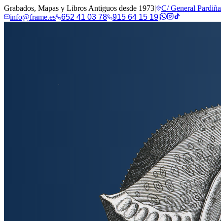
Grabados, Mapas y Libros Antiguos desde 1973
|
C/ General Pardiñ
info@frame.es
652 41 03 78
915 64 15 19
|