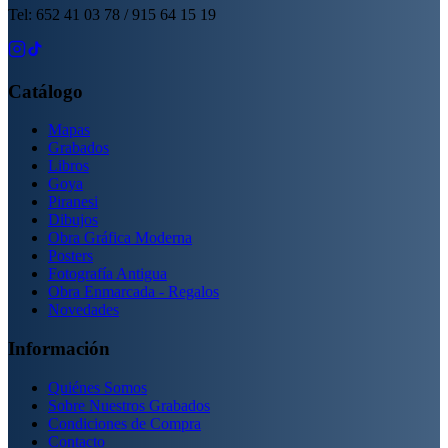
Tel: 652 41 03 78 / 915 64 15 19
Catálogo
Mapas
Grabados
Libros
Goya
Piranesi
Dibujos
Obra Gráfica Moderna
Posters
Fotografía Antigua
Obra Enmarcada - Regalos
Novedades
Información
Quiénes Somos
Sobre Nuestros Grabados
Condiciones de Compra
Contacto