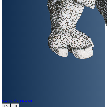
GALERÍA FRAME
|
ES
EN