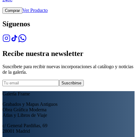
Ver Producto
Comprar
Síguenos
Recibe nuestra newsletter
Suscríbete para recibir nuevas incorporaciones al catálogo y noticias
de la galería.
Suscribirse
Galería Frame
Grabados y Mapas Antiguos
Obra Gráfica Moderna
Atlas y Libros de Viaje
c/ General Pardiñas, 69
28001 Madrid