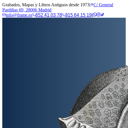
Grabados, Mapas y Libros Antiguos desde 1973
|
C/ General
Pardiñas 69, 28006 Madrid
info@frame.es
652 41 03 78
915 64 15 19
|