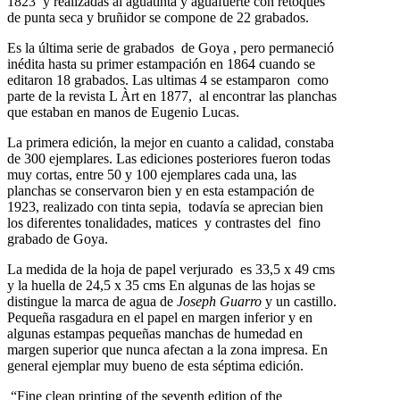
1823 y realizadas al aguatinta y aguafuerte con retoques
de punta seca y bruñidor se compone de 22 grabados.
Es la última serie de grabados de Goya , pero permaneció
inédita hasta su primer estampación en 1864 cuando se
editaron 18 grabados. Las ultimas 4 se estamparon como
parte de la revista L Àrt en 1877, al encontrar las planchas
que estaban en manos de Eugenio Lucas.
La primera edición, la mejor en cuanto a calidad, constaba
de 300 ejemplares. Las ediciones posteriores fueron todas
muy cortas, entre 50 y 100 ejemplares cada una, las
planchas se conservaron bien y en esta estampación de
1923, realizado con tinta sepia, todavía se aprecian bien
los diferentes tonalidades, matices y contrastes del fino
grabado de Goya.
La medida de la hoja de papel verjurado es 33,5 x 49 cms
y la huella de 24,5 x 35 cms En algunas de las hojas se
distingue la marca de agua de
Joseph Guarro
y un castillo.
Pequeña rasgadura en el papel en margen inferior y en
algunas estampas pequeñas manchas de humedad en
margen superior que nunca afectan a la zona impresa. En
general ejemplar muy bueno de esta séptima edición.
“Fine clean printing of the seventh edition of the