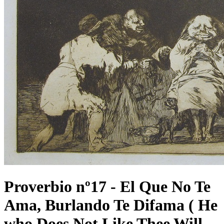
Proverbio nº17 - El Que No Te
Ama, Burlando Te Difama ( He
who Does Not Like Thee Will