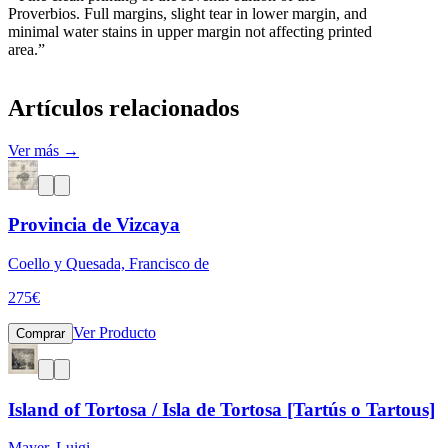
Proverbios. Full margins, slight tear in lower margin, and
minimal water stains in upper margin not affecting printed
area.”
Artículos relacionados
Ver más →
Provincia de Vizcaya
Coello y Quesada, Francisco de
275
€
Ver Producto
Comprar
Island of Tortosa / Isla de Tortosa [Tartús o Tartous]
Mayer, Luigi