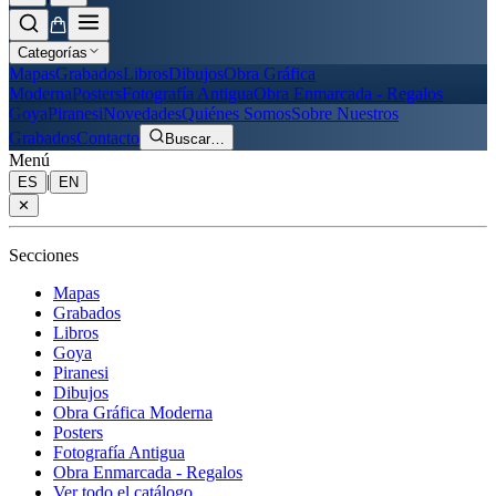
Categorías
Mapas
Grabados
Libros
Dibujos
Obra Gráfica
Moderna
Posters
Fotografía Antigua
Obra Enmarcada - Regalos
Goya
Piranesi
Novedades
Quiénes Somos
Sobre Nuestros
Grabados
Contacto
Buscar
…
Menú
|
ES
EN
✕
Secciones
Mapas
Grabados
Libros
Goya
Piranesi
Dibujos
Obra Gráfica Moderna
Posters
Fotografía Antigua
Obra Enmarcada - Regalos
Ver todo el catálogo